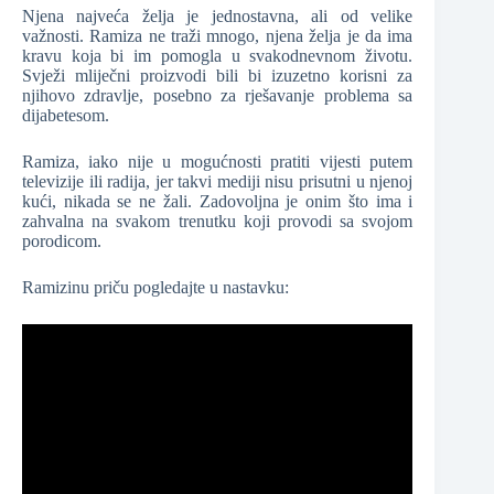
Njena najveća želja je jednostavna, ali od velike
važnosti. Ramiza ne traži mnogo, njena želja je da ima
kravu koja bi im pomogla u svakodnevnom životu.
Svježi mliječni proizvodi bili bi izuzetno korisni za
njihovo zdravlje, posebno za rješavanje problema sa
dijabetesom.
Ramiza, iako nije u mogućnosti pratiti vijesti putem
televizije ili radija, jer takvi mediji nisu prisutni u njenoj
kući, nikada se ne žali. Zadovoljna je onim što ima i
zahvalna na svakom trenutku koji provodi sa svojom
porodicom.
Ramizinu priču pogledajte u nastavku: