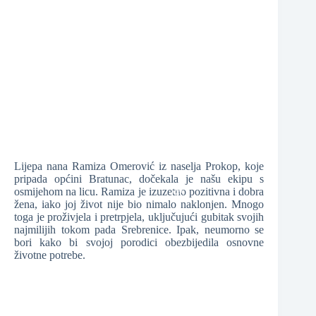
❆
❆
❆
❆
Lijepa nana Ramiza Omerović iz naselja Prokop, koje
pripada općini Bratunac, dočekala je našu ekipu s
osmijehom na licu. Ramiza je izuzetno pozitivna i dobra
žena, iako joj život nije bio nimalo naklonjen. Mnogo
toga je proživjela i pretrpjela, uključujući gubitak svojih
najmilijih tokom pada Srebrenice. Ipak, neumorno se
❆
bori kako bi svojoj porodici obezbijedila osnovne
životne potrebe.