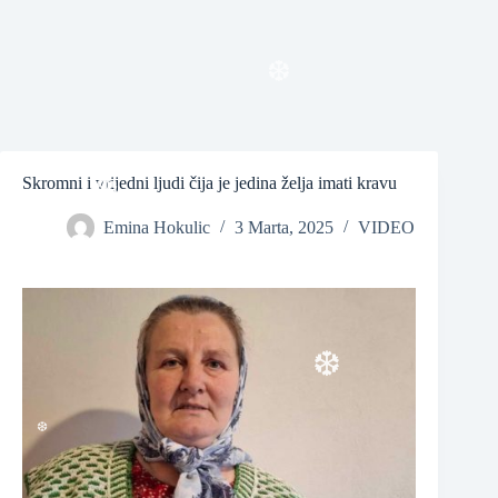
❆
❆
❆
Skromni i vrijedni ljudi čija je jedina želja imati kravu
Emina Hokulic
3 Marta, 2025
VIDEO
❆
❆
❆
❆