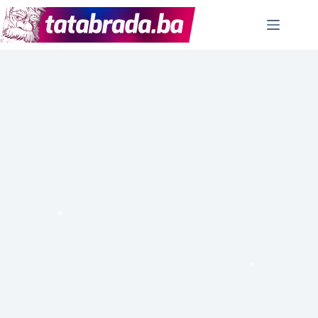
Skip
to
content
❆
❆
❆