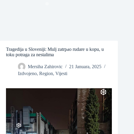
❆
❆
Tragedija u Sloveniji: Mulj zatrpao rudare u kopu, u
toku potraga za nestalima
Mersiha Zahirovic
21 Januara, 2025
❆
Izdvojeno
,
Region
,
Vijesti
❆
❆