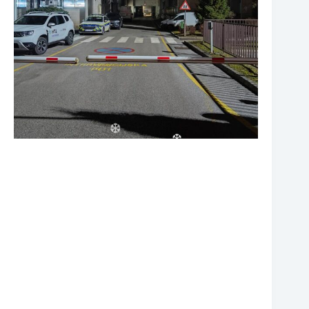
❆
❆
❆
❆
❆