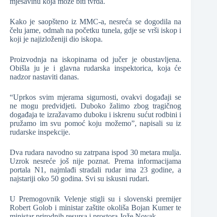
mješavinu koja može biti tvrda.
Kako je saopšteno iz MMC-a, nesreća se dogodila na
čelu jame, odmah na početku tunela, gdje se vrši iskop i
koji je najizloženiji dio iskopa.
Proizvodnja na iskopinama od jučer je obustavljena.
Obišla ju je i glavna rudarska inspektorica, koja će
nadzor nastaviti danas.
“Uprkos svim mjerama sigurnosti, ovakvi događaji se
ne mogu predvidjeti. Duboko žalimo zbog tragičnog
događaja te izražavamo duboku i iskrenu sućut rodbini i
pružamo im svu pomoć koju možemo”, napisali su iz
rudarske inspekcije.
Dva rudara navodno su zatrpana ispod 30 metara mulja.
Uzrok nesreće još nije poznat. Prema informacijama
portala N1, najmlađi stradali rudar ima 23 godine, a
najstariji oko 50 godina. Svi su iskusni rudari.
U Premogovnik Velenje stigli su i slovenski premijer
Robert Golob i ministar zaštite okoliša Bojan Kumer te
ministar prirodnih resursa i prostora Jože Novak.