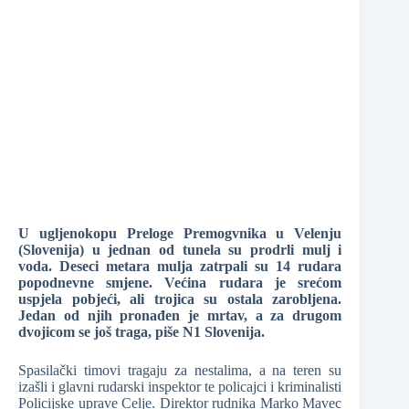
❆
❆
❆
❆
U ugljenokopu Preloge Premogvnika u Velenju
(Slovenija) u jednan od tunela su prodrli mulj i
voda. Deseci metara mulja zatrpali su 14 rudara
❆
popodnevne smjene. Većina rudara je srećom
uspjela pobjeći, ali trojica su ostala zarobljena.
❆
Jedan od njih pronađen je mrtav, a za drugom
dvojicom se još traga, piše N1 Slovenija.
Spasilački timovi tragaju za nestalima, a na teren su
izašli i glavni rudarski inspektor te policajci i kriminalisti
Policijske uprave Celje. Direktor rudnika Marko Mavec