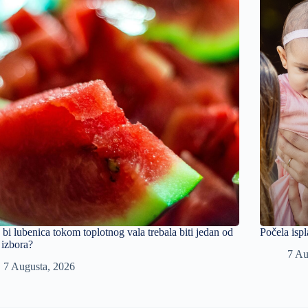
 bi lubenica tokom toplotnog vala trebala biti jedan od
Počela ispl
 izbora?
7 Au
7 Augusta, 2026