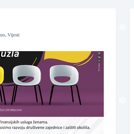
eno
,
Vijesti
❆