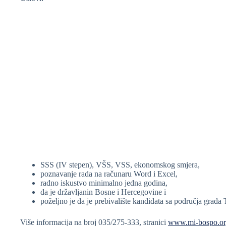
SSS (IV stepen), VŠS, VSS, ekonomskog smjera,
poznavanje rada na računaru Word i Excel,
radno iskustvo minimalno jedna godina,
da je državljanin Bosne i Hercegovine i
poželjno je da je prebivalište kandidata sa područja grada 
Više informacija na broj 035/275-333, stranici
www.mi-bospo.o