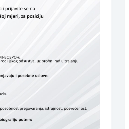
❆
❆
❆