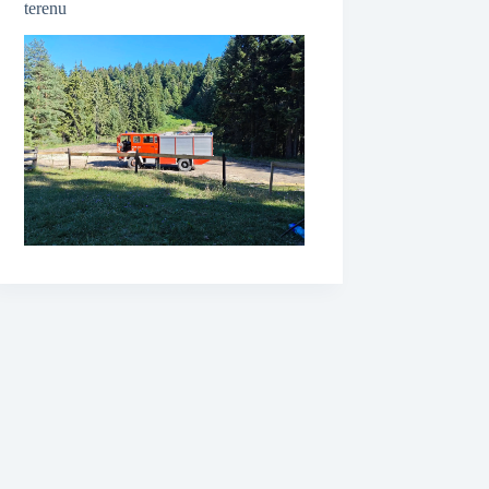
terenu
❆