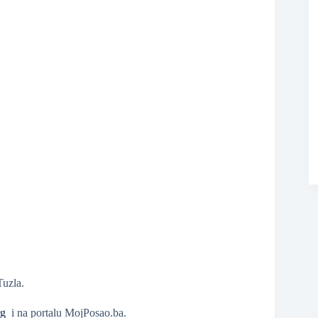
❆
❆
Tuzla.
rg
i na portalu MojPosao.ba.