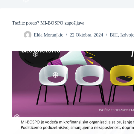
❆
Tražite posao? MI-BOSPO zapošljava
Elda Moranjkic
22 Oktobra, 2024
BiH
,
Izdvoj
❆
❆
❆