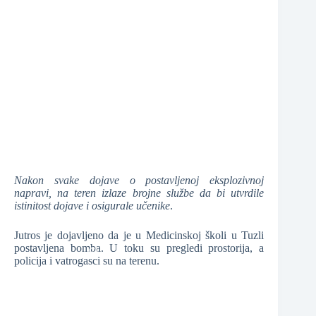
❆
❆
❆
❆
Nakon svake dojave o postavljenoj eksplozivnoj
napravi, na teren izlaze brojne službe da bi utvrdile
istinitost dojave i osigurale učenike
.
Jutros je dojavljeno da je u Medicinskoj školi u Tuzli
postavljena bomba. U toku su pregledi prostorija, a
policija i vatrogasci su na terenu.
❆