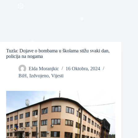
❆
❆
Tuzla: Dojave o bombama u školama stižu svaki dan,
policija na nogama
❆
Elda Moranjkic
16 Oktobra, 2024
❆
BiH
,
Izdvojeno
,
Vijesti
❆
❆