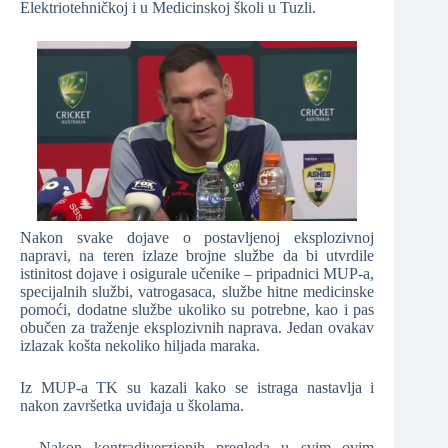
Elektriotehničkoj i u Medicinskoj školi u Tuzli.
Nakon svake dojave o postavljenoj eksplozivnoj
napravi, na teren izlaze brojne službe da bi utvrdile
istinitost dojave i osigurale učenike – pripadnici MUP-a,
specijalnih službi, vatrogasaca, službe hitne medicinske
pomoći, dodatne službe ukoliko su potrebne, kao i pas
obučen za traženje eksplozivnih naprava. Jedan ovakav
izlazak košta nekoliko hiljada maraka.
Iz MUP-a TK su kazali kako se istraga nastavlja i
nakon završetka uviđaja u školama.
– Nakon kontradiverzionih pregleda u svim ovim