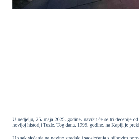
❆
❆
U nedjelju, 25. maja 2025. godine, navršit će se tri decenije od
novijoj historiji Tuzle. Tog dana, 1995. godine, na Kapiji je pre
U znak sjećanja na nevino stradale i saosjećanja s njihovim por