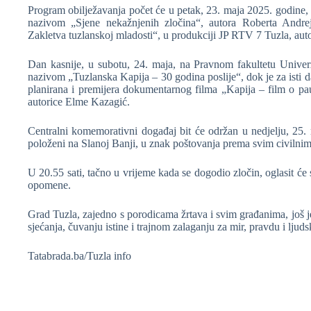
Program obilježavanja počet će u petak, 23. maja 2025. godine,
nazivom „Sjene nekažnjenih zločina“, autora Roberta Andre
Zakletva tuzlanskoj mladosti“, u produkciji JP RTV 7 Tuzla, aut
Dan kasnije, u subotu, 24. maja, na Pravnom fakultetu Univerz
nazivom „Tuzlanska Kapija – 30 godina poslije“, dok je za ist
planirana i premijera dokumentarnog filma „Kapija – film o pau
autorice Elme Kazagić.
Centralni komemorativni događaj bit će održan u nedjelju, 25. 
položeni na Slanoj Banji, u znak poštovanja prema svim civilnim 
U 20.55 sati, tačno u vrijeme kada se dogodio zločin, oglasit će s
opomene.
Grad Tuzla, zajedno s porodicama žrtava i svim građanima, još 
sjećanja, čuvanju istine i trajnom zalaganju za mir, pravdu i ljud
Tatabrada.ba/Tuzla info