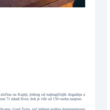
❆
❆
 zločina na Kapiji, jednog od najtragičnijih događaja u
kinut 71 mladi život, dok je više od 150 osoba ranjeno.
❆
odicama, Grad Tuzla, već trideset godina dostojanstveno