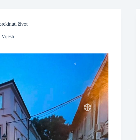
prekinuti život
,
Vijesti
❆