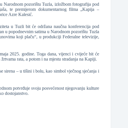
 u Narodnom pozorištu Tuzla, izložbom fotografija pod
jaša, te premijerom dokumentarnog filma „Kapija –
orice Azre Kalesić.
iteta u Tuzli bit će održana naučna konferencija pod
i dan u popodnevnim satima u Narodnom pozorištu Tuzla
novima koji plaču“, u produkciji Federalne televizije,
maja 2025. godine. Toga dana, vijenci i cvijeće bit će
žrtvama rata, a potom i na mjestu stradanja na Kapiji.
e sirena – u tišini i bolu, kao simbol vječnog sjećanja i
jednom potvrđuje svoju posvećenost njegovanju kulture
sko dostojanstvo.