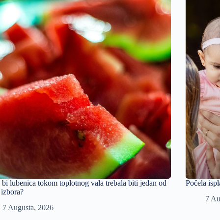
 bi lubenica tokom toplotnog vala trebala biti jedan od
Počela ispl
 izbora?
7 Au
7 Augusta, 2026