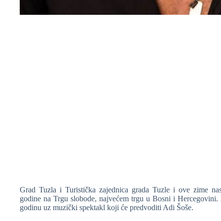
❆
❆
Grad Tuzla i Turistička zajednica grada Tuzle i ove zime nas
❆
godine na Trgu slobode, najvećem trgu u Bosni i Hercegovini. Hi
❆
godinu uz muzički spektakl koji će predvoditi Adi Šoše.
❆