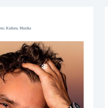
❆
eno
,
Kultura
,
Muzika
❆
❆