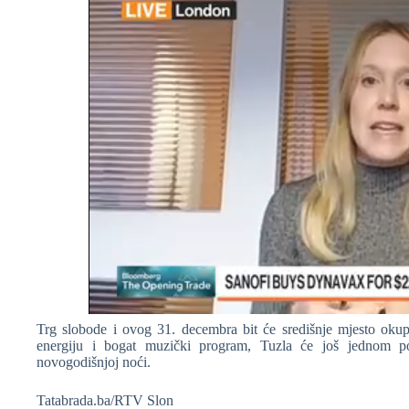
Trg slobode i ovog 31. decembra bit će središnje mjesto okupl
energiju i bogat muzički program, Tuzla će još jednom pot
novogodišnjoj noći.
Tatabrada.ba/RTV Slon