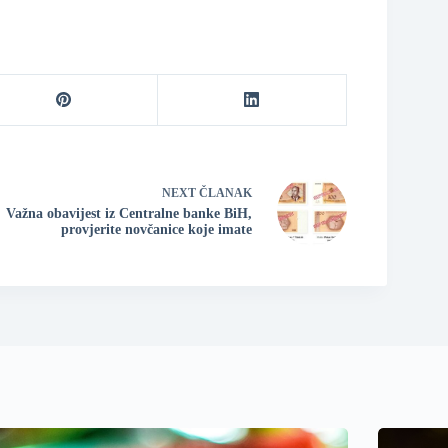
NEXT
ČLANAK
Važna obavijest iz Centralne banke BiH,
provjerite novčanice koje imate