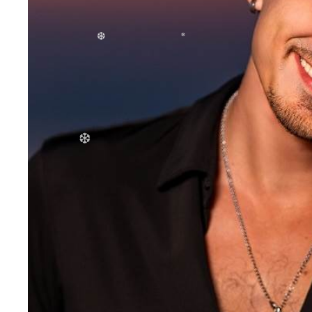
❆
❆
❆
❆