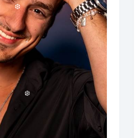
❆
❆
❆