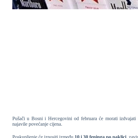
❆
Pušači u Bosni i Hercegovini od februara će morati izdvajati 
najavile povećanje cijena.
Poskupljenje će iznositi između
10 i 30 feninga po paklici
, zavi