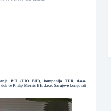
ivanje BiH (UIO BiH)
,
kompanija TDR d.o.o.
, dok će
Philip Morris BH d.o.o. Sarajevo
korigovati