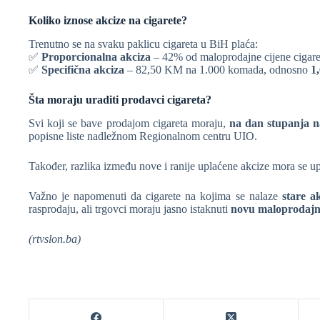
Koliko iznose akcize na cigarete?
Trenutno se na svaku paklicu cigareta u BiH plaća:
✅
Proporcionalna akciza
– 42% od maloprodajne cijene cigare
✅
Specifična akciza
– 82,50 KM na 1.000 komada, odnosno
1
Šta moraju uraditi prodavci cigareta?
Svi koji se bave prodajom cigareta moraju,
na dan stupanja n
popisne liste nadležnom Regionalnom centru UIO.
Također, razlika između nove i ranije uplaćene akcize mora se up
Važno je napomenuti da cigarete na kojima se nalaze
stare a
rasprodaju, ali trgovci moraju jasno istaknuti
novu maloprodajnu
(rtvslon.ba)