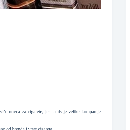
❆
❆
❆
više novca za cigarete, jer su dvije velike kompanije
sno od brenda i vrste cigareta.