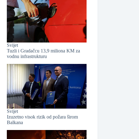
❆
❆
Svijet
Tuzli i Gradačcu 13,9 miliona KM za
vodnu infrastrukturu
Svijet
❆
Izuzetno visok rizik od požara širom
Balkana