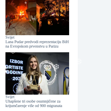
Svijet
❆
Lana Pudar predvodi reprezentaciju BiH
na Evropskom prvenstvu u Parizu
❆
❆
Svijet
❆
Uhapšene tri osobe osumnjičene za
krijumčarenje više od 900 migranata