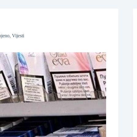
❆
ojeno
,
Vijesti
❆
❆