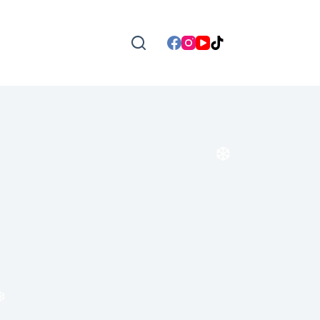
❆
❆
❆