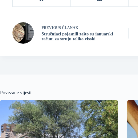
PREVIOUS
ČLANAK
Stručnjaci pojasnili zašto su januarski
računi za struju toliko visoki
Povezane vijesti