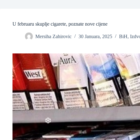
U februaru skuplje cigarete, poznate nove cijene
Mersiha Zahirovic
30 Januara, 2025
BiH
,
Izdv
❆
❆