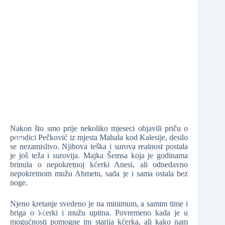
❆
❆
❆
❆
Nakon što smo prije nekoliko mjeseci objavili priču o
porodici Pečković iz mjesta Mahala kod Kalesije, desilo
❆
se nezamislivo. Njihova teška i surova realnost postala
je još teža i surovija. Majka Šemsa koja je godinama
brinula o nepokretnoj kćerki Anesi, ali odnedavno
nepokretnom mužu Ahmetu, sada je i sama ostala bez
❆
noge.
❆
Njeno kretanje svedeno je na minimum, a samim time i
briga o kćerki i mužu upitna. Povremeno kada je u
mogućnosti pomogne im starija kćerka, ali kako nam