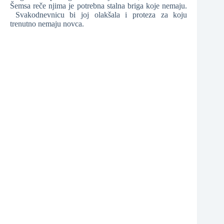
Šemsa reče njima je potrebna stalna briga koje nemaju.
Svakodnevnicu bi joj olakšala i proteza za koju
❆
trenutno nemaju novca.
❆