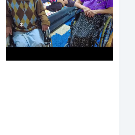
❆
❆
❆
❆