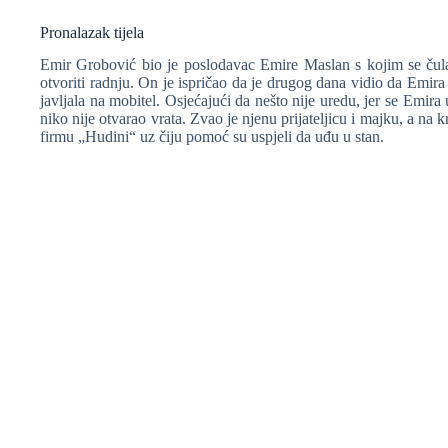
Pronalazak tijela
Emir Grobović bio je poslodavac Emire Maslan s kojim se čula 
otvoriti radnju. On je ispričao da je drugog dana vidio da Emira n
javljala na mobitel. Osjećajući da nešto nije uredu, jer se Emira 
niko nije otvarao vrata. Zvao je njenu prijateljicu i majku, a na k
firmu „Hudini“ uz čiju pomoć su uspjeli da uđu u stan.