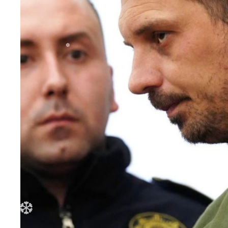
❆
❆
❆