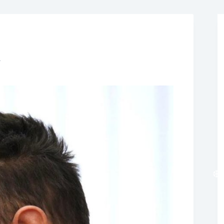
❆
i
❆
❆