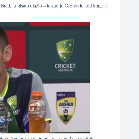
vrištati, ja nisam ulazio – kazao je Grobović kod koga je
u s Anelom, te da je bila u strahu da će je ubiti.