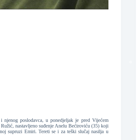
❆
i njenog poslodavca, u ponedjeljak je pred Vijećem
Ružić, nastavljeno suđenje Anelu Bećiroviću (35) koji
j supruzi Emiri. Tereti se i za teški slučaj nasilja u
❆