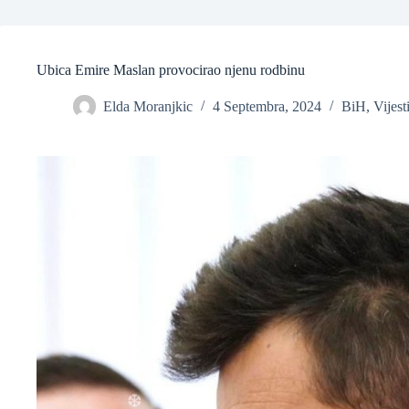
❆
Ubica Emire Maslan provocirao njenu rodbinu
Elda Moranjkic
4 Septembra, 2024
BiH
,
Vijest
❆