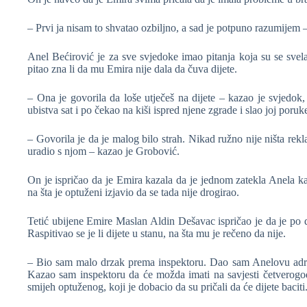
– Prvi ja nisam to shvatao ozbiljno, a sad je potpuno razumijem 
Anel Bećirović je za sve svjedoke imao pitanja koja su se svela
pitao zna li da mu Emira nije dala da čuva dijete.
– Ona je govorila da loše utječeš na dijete – kazao je svjedok
ubistva sat i po čekao na kiši ispred njene zgrade i slao joj poruke
– Govorila je da je malog bilo strah. Nikad ružno nije ništa rekla 
uradio s njom – kazao je Grobović.
On je ispričao da je Emira kazala da je jednom zatekla Anela k
na šta je optuženi izjavio da se tada nije drogirao.
Tetić ubijene Emire Maslan Aldin Dešavac ispričao je da je po 
Raspitivao se je li dijete u stanu, na šta mu je rečeno da nije.
– Bio sam malo drzak prema inspektoru. Dao sam Anelovu adresu 
Kazao sam inspektoru da će možda imati na savjesti četverogod
smijeh optuženog, koji je dobacio da su pričali da će dijete baciti