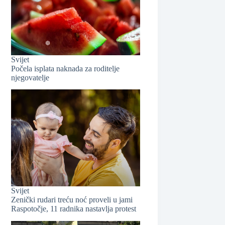
❆
Svijet
Počela isplata naknada za roditelje
njegovatelje
❆
Svijet
Zenički rudari treću noć proveli u jami
Raspotočje, 11 radnika nastavlja protest