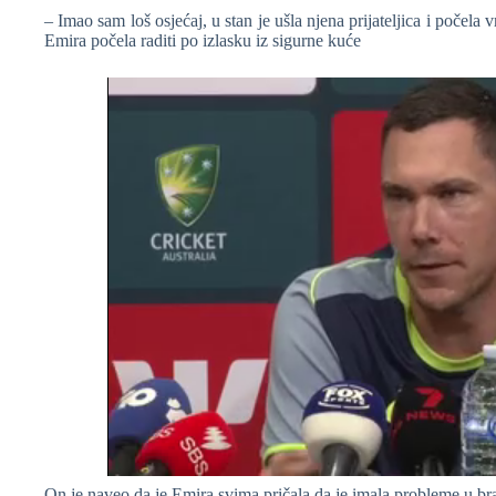
– Imao sam loš osjećaj, u stan je ušla njena prijateljica i počela 
Emira počela raditi po izlasku iz sigurne kuće
On je naveo da je Emira svima pričala da je imala probleme u brak