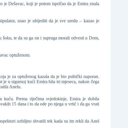
eo je Dešavac, koji je potom ispričao da je Emira znala
pulator, znao je ubijediti da je sve uredu – kazao je
 u šoku, te da su ga on i supruga morali odvesti u Dom,
ešavac optuženom.
ja je za optuženog kazala da je bio psihički naporan.
ut je u sigurnoj kući Emira bila tri mjeseca, nakon čega
ratila Anelu.
u kuću. Prema riječima svjedokinje, Emira je dobila
svakih 15 dana i to da ode po njega u vrtić i da ga vrati
nspektori ozbiljno shvatili tek kada su im rekli da Anel