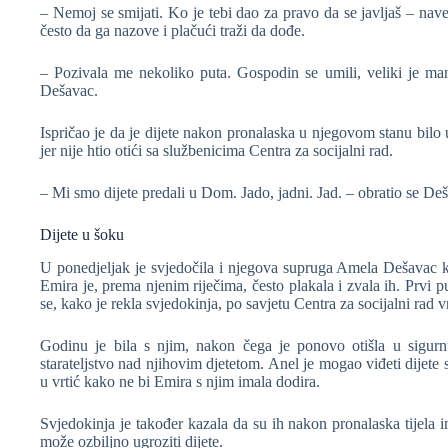
– Nemoj se smijati. Ko je tebi dao za pravo da se javljaš – nav
često da ga nazove i plačući traži da dođe.
– Pozivala me nekoliko puta. Gospodin se umili, veliki je mani
Dešavac.
Ispričao je da je dijete nakon pronalaska u njegovom stanu bilo
jer nije htio otići sa službenicima Centra za socijalni rad.
– Mi smo dijete predali u Dom. Jado, jadni. Jad. – obratio se D
Dijete u šoku
U ponedjeljak je svjedočila i njegova supruga Amela Dešavac ko
Emira je, prema njenim riječima, često plakala i zvala ih. Prvi p
se, kako je rekla svjedokinja, po savjetu Centra za socijalni rad v
Godinu je bila s njim, nakon čega je ponovo otišla u sigurn
starateljstvo nad njihovim djetetom. Anel je mogao viđeti dijete 
u vrtić kako ne bi Emira s njim imala dodira.
Svjedokinja je također kazala da su ih nakon pronalaska tijela i
može ozbiljno ugroziti dijete.