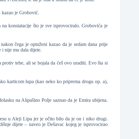
– kazao je Grobović.
 na konstatacije što je sve isprovociralo. Grobovića je
, nakon čega je optuženi kazao da je sedam dana prije
 i nije mu dala dijete.
protiv tebe, ali se bojala da ćeš ovo uraditi. Evo šta si
ako karticom lupa (kao neko ko priprema drogu op. a),
dolasku na Alipašino Polje saznao da je Emira ubijena.
u Aleji Lipa jer je očito bilo da je on i niko drugi.
išnje dijete – naveo je Dešavac kojeg je isprovocirao
.