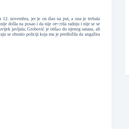
12. novembra, jer je on išao na put, a ona je trebala
❆
ije došla na posao i da nije otvorila radnju i nije se se
uvijek javljala, Grobović je otišao do njenog satana, ali
raju se obratio policiji koja mu je predložila da angažira
❆