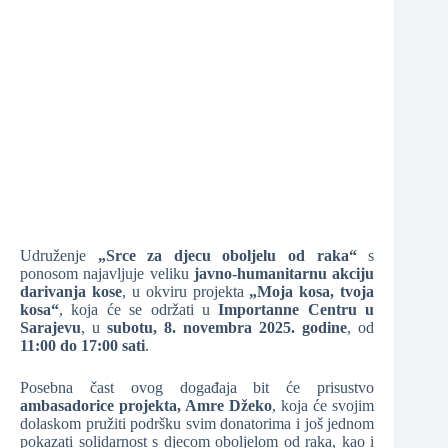
❆
❆
❆
Udruženje
„Srce za djecu oboljelu od raka“
s
❆
ponosom najavljuje veliku
javno-humanitarnu akciju
darivanja kose
, u okviru projekta
„Moja kosa, tvoja
kosa“
, koja će se održati u
Importanne Centru u
Sarajevu
, u
subotu, 8. novembra 2025. godine
, od
❆
11:00 do 17:00 sati
.
Posebna čast ovog događaja bit će prisustvo
❆
ambasadorice projekta, Amre Džeko
, koja će svojim
dolaskom pružiti podršku svim donatorima i još jednom
pokazati solidarnost s djecom oboljelom od raka, kao i