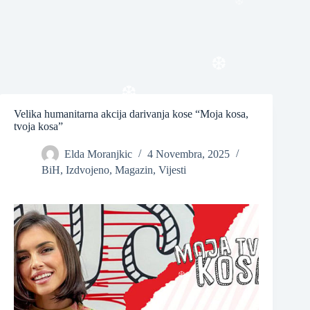
❆
❆
Velika humanitarna akcija darivanja kose “Moja kosa,
❆
tvoja kosa”
❆
Elda Moranjkic
4 Novembra, 2025
BiH
,
Izdvojeno
,
Magazin
,
Vijesti
❆
❆