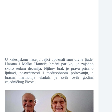
❆
❆
❆
U kalesijskom naselju Jajići upoznali smo divne ljude,
Hasana i Malku Hamzić, bračni par koji je zajedno
❆
skoro sedam decenija. Njihov brak je prava priča o
ljubavi, posvećenosti i međusobnom poštovanju, a
bračna harmonija vladala je svih ovih godina
zajedničkog života.
❆
❆