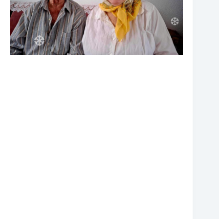
❆
❆
❆