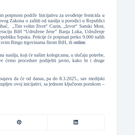
m potpisom podrže Inicijativu za uvođenje femicida u
ovog Zakona o zaštiti od nasilja u porodici u Republici
Bihać, „Tim volim život“ Cazin, „Izvor“ Sanski Most,
ederaciju BiH “Udružene žene” Banja Luka, Udruženje
ubliku Srpsku. Peticije će potpisati preko 9.000 naših
e u svim Bingo trgovinama širom BiH, ili
online
.
nasilja, koji će našim kolegicama, u slučaju potrebe,
e ćemo procedure podijeliti javno, kako bi i druge
najavu da će od danas, pa do 8.3.2025., sav medijski
stupljen ovoj inicijativi, sa jednom ključnom porukom –