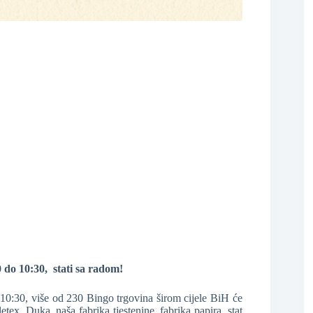
❆
❆
❆
❆
0 do 10:30, stati sa radom!
0:30, više od 230 Bingo trgovina širom cijele BiH će
etex, Duka, naša fabrika tjestenine, fabrika papira, stat