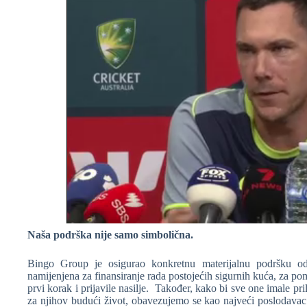
Naša podrška nije samo simbolična.
Bingo Group je osigurao konkretnu materijalnu podršku o
namijenjena za finansiranje rada postojećih sigurnih kuća, za 
prvi korak i prijavile nasilje. Također, kako bi sve one imale pri
za njihov budući život, obavezujemo se kao najveći poslodavac 