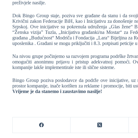
preživjele nasilje.
Dok Bingo Group staje, poziva sve građane da stanu i da svoji
Krivični zakon Federacije BiH, kao i Inicijativu za donošenje n
Srpskoj. Ove inicijative su pokrenula udruženja „Glas žene“ 
“Ženska vizija” Tuzla, „Inicijativa građanki/na Mostar“ za F
građana „Budućnost“ Modriča i Fondacija „Lara“ Bijeljina za Rep
uposlenika . Građani se mogu priključiti i 8.3. potpisati peticij
Na nivou grupe počinjemo sa razvojem programa podrške žrtvama 
omogućiti anonimnu prijavu i pristup adekvatnoj pomoći. Ov
kompanije lakše implementirale iste ili slične sisteme.
Bingo Group poziva poslodavce da podrže ove inicijative, uz 
prostor kompanije, inače korišten za reklame i promocije, biti u
Vrijeme je da stanemo i zaustavimo nasilje!