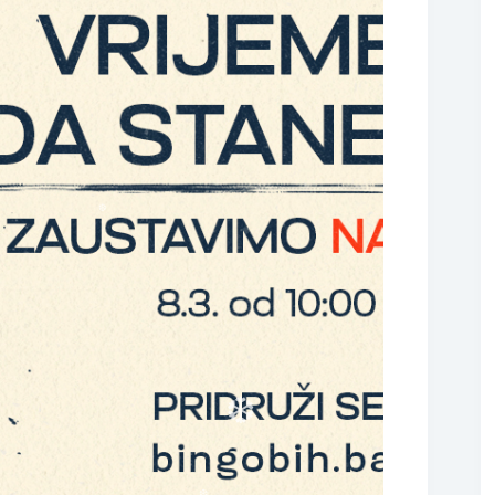
❆
❆
❆