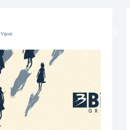
❆
❆
,
Vijesti
❆
❆