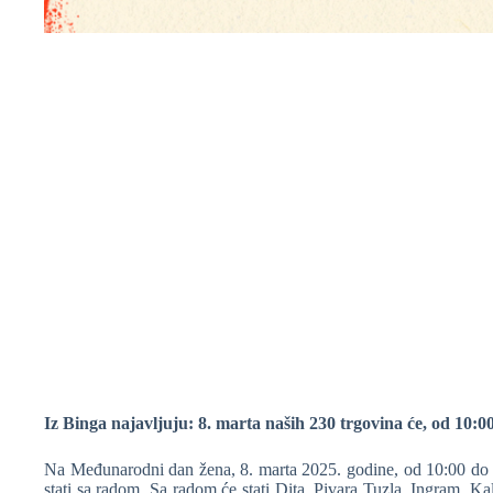
❆
❆
Iz Binga najavljuju
:
8. marta naših 230 trgovina će, od 10:0
Na Međunarodni dan žena, 8. marta 2025. godine, od 10:00 do 1
stati sa radom. Sa radom će stati Dita, Pivara Tuzla, Ingram, Kal