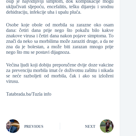
osip je najvidljiviji simptom, dok komplikacije mogu
uključivati ​​sljepoću, encefalitis, tešku dijareju i srodnu
dehidraciju, infekcije uha i upalu pluća.
Osobe koje obole od morbila su zarazne oko osam
dana: četiri dana prije nego što pokažu bilo kakve
znakove virusa i četiri dana nakon pojave simptoma. To
znači da neko sa morbilima može zaraziti druge, a da ne
zna da je bolestan, a može biti zarazan mnogo prije
nego što mu se postavi dijagnoza.
Većina ljudi koji dobiju preporučene dvije doze vakcine
za prevenciju morbila imat će doživotnu zaštitu i nikada
se neće razboljeti od morbila, čak i ako su izloženi
virusu.
Tatabrada.ba/Tuzla info
PREVIOUS
NEXT