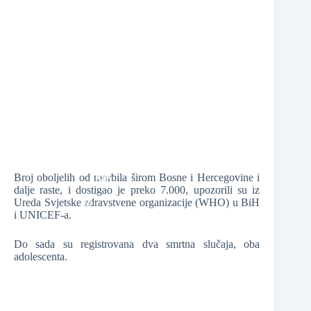
❆
❆
❆
Broj oboljelih od morbila širom Bosne i Hercegovine i
dalje raste, i dostigao je preko 7.000, upozorili su iz
❆
Ureda Svjetske zdravstvene organizacije (WHO) u BiH
i UNICEF-a.
❆
❆
Do sada su registrovana dva smrtna slučaja, oba
adolescenta.
❆