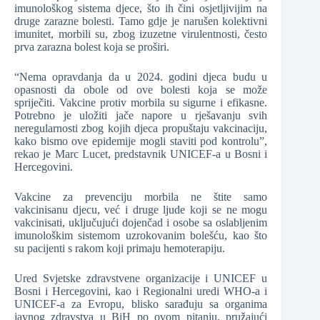
imunološkog sistema djece, što ih čini osjetljivijim na
druge zarazne bolesti. Tamo gdje je narušen kolektivni
imunitet, morbili su, zbog izuzetne virulentnosti, često
prva zarazna bolest koja se proširi.
“Nema opravdanja da u 2024. godini djeca budu u
opasnosti da obole od ove bolesti koja se može
spriječiti. Vakcine protiv morbila su sigurne i efikasne.
Potrebno je uložiti jače napore u rješavanju svih
neregularnosti zbog kojih djeca propuštaju vakcinaciju,
kako bismo ove epidemije mogli staviti pod kontrolu”,
rekao je Marc Lucet, predstavnik UNICEF-a u Bosni i
Hercegovini.
Vakcine za prevenciju morbila ne štite samo
vakcinisanu djecu, već i druge ljude koji se ne mogu
vakcinisati, uključujući dojenčad i osobe sa oslabljenim
imunološkim sistemom uzrokovanim bolešću, kao što
su pacijenti s rakom koji primaju hemoterapiju.
Ured Svjetske zdravstvene organizacije i UNICEF u
Bosni i Hercegovini, kao i Regionalni uredi WHO-a i
UNICEF-a za Evropu, blisko sarađuju sa organima
javnog zdravstva u BiH po ovom pitanju, pružajući