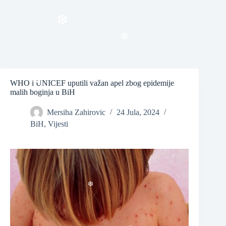
❆
WHO i UNICEF uputili važan apel zbog epidemije
❆
malih boginja u BiH
Mersiha Zahirovic
24 Jula, 2024
BiH
,
Vijesti
❆
❆
❆