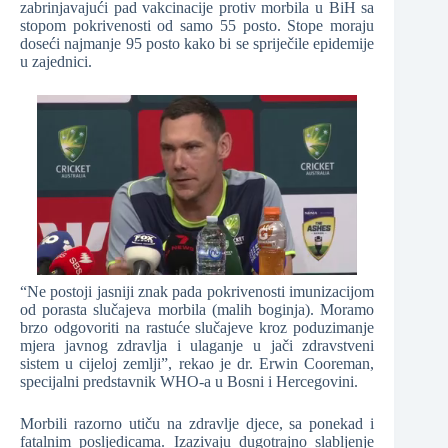
zabrinjavajući pad vakcinacije protiv morbila u BiH sa
stopom pokrivenosti od samo 55 posto. Stope moraju
doseći najmanje 95 posto kako bi se spriječile epidemije
u zajednici.
“Ne postoji jasniji znak pada pokrivenosti imunizacijom
od porasta slučajeva morbila (malih boginja). Moramo
brzo odgovoriti na rastuće slučajeve kroz poduzimanje
mjera javnog zdravlja i ulaganje u jači zdravstveni
sistem u cijeloj zemlji”, rekao je dr. Erwin Cooreman,
specijalni predstavnik WHO-a u Bosni i Hercegovini.
Morbili razorno utiču na zdravlje djece, sa ponekad i
fatalnim posljedicama. Izazivaju dugotrajno slabljenje