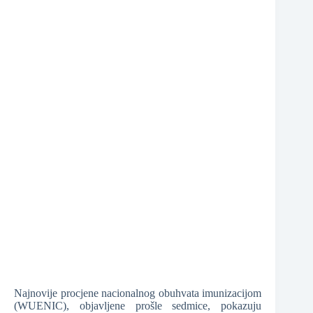
❆
❆
❆
Najnovije procjene nacionalnog obuhvata imunizacijom
(WUENIC), objavljene prošle sedmice, pokazuju