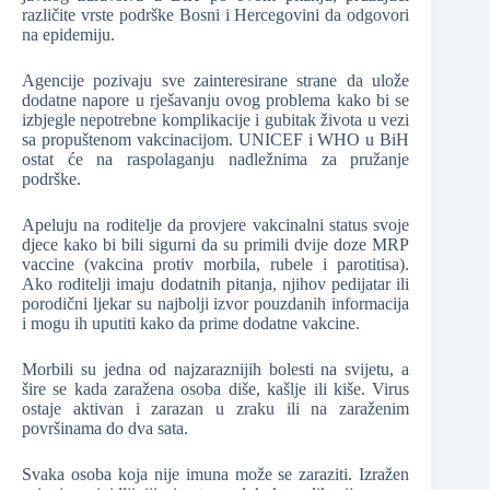
različite vrste podrške Bosni i Hercegovini da odgovori
na epidemiju.
Agencije pozivaju sve zainteresirane strane da ulože
dodatne napore u rješavanju ovog problema kako bi se
izbjegle nepotrebne komplikacije i gubitak života u vezi
sa propuštenom vakcinacijom. UNICEF i WHO u BiH
ostat će na raspolaganju nadležnima za pružanje
podrške.
Apeluju na roditelje da provjere vakcinalni status svoje
djece kako bi bili sigurni da su primili dvije doze MRP
vaccine (vakcina protiv morbila, rubele i parotitisa).
Ako roditelji imaju dodatnih pitanja, njihov pedijatar ili
porodični ljekar su najbolji izvor pouzdanih informacija
i mogu ih uputiti kako da prime dodatne vakcine.
Morbili su jedna od najzaraznijih bolesti na svijetu, a
šire se kada zaražena osoba diše, kašlje ili kiše. Virus
ostaje aktivan i zarazan u zraku ili na zaraženim
površinama do dva sata.
Svaka osoba koja nije imuna može se zaraziti. Izražen