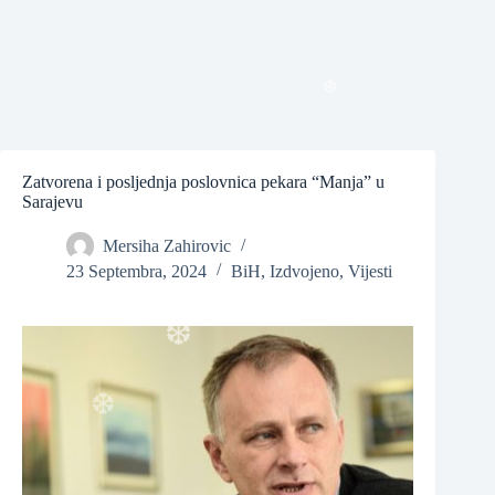
❆
❆
❆
Zatvorena i posljednja poslovnica pekara “Manja” u
Sarajevu
Mersiha Zahirovic
❆
23 Septembra, 2024
BiH
,
Izdvojeno
,
Vijesti
❆
❆
❆