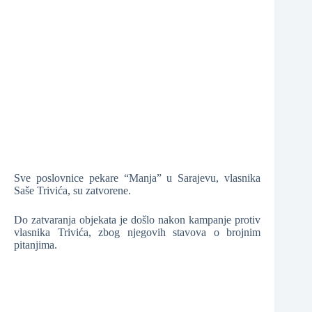
❆
❆
❆
Sve poslovnice pekare “Manja” u Sarajevu, vlasnika
Saše Trivića, su zatvorene.
❆
Do zatvaranja objekata je došlo nakon kampanje protiv
vlasnika Trivića, zbog njegovih stavova o brojnim
❆
pitanjima.
❆