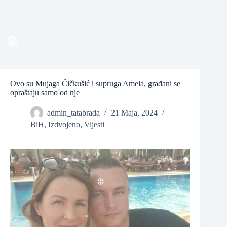
❆
❆
Ovo su Mujaga Čičkušić i supruga Amela, građani se
opraštaju samo od nje
admin_tatabrada
21 Maja, 2024
❆
❆
BiH
,
Izdvojeno
,
Vijesti
❆
❆
❆