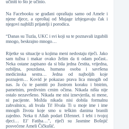
učiniti to što je učinio.
Na Facebooku se građani opraštaju samo od Amele i
njene djece, a oproštaj od Mujage izbjegavaju čak i
njegovi najbliži prijatelji i porodica.
“Danas su Tuzla, UKC i svi koji su te poznavali izgubili
mnogo, beskrajno mnogo…
Rijetke su situacije u kojima meni nedostaju riječi. Jako
sam tužna i makar ovako želim da ti odam počast..
Neka ostane zapisano da si bila jedna čestita, vrijedna,
ozbiljna, pouzdana, humana osoba i savršena
medicinska sestra… Jedna od najboljih koje
poznajem… Kovid je pokazao prava lica mnogih od
nas. Ja ću te pamtiti po žustrom koraku i bistrim,
pametnim, predivnim crnim očima. Nikada ništa nije
ostalo nezavršeno. Nikada me nisi iznevjerila, ni mene,
ni pacijente. Možda nikada nisi dobila formalnu
zahvalnicu, ali hvala Ti! Hvala Ti u moje ime i ime
mnogih života koje smo u teškim danima branili
zajedno. Neka ti Allah podari Džennet. I tebi i tvojoj
djeci… El’ Fatiha…”, riječi su Jasmine Bošnjić
posvećene Ameli Čičkušić.