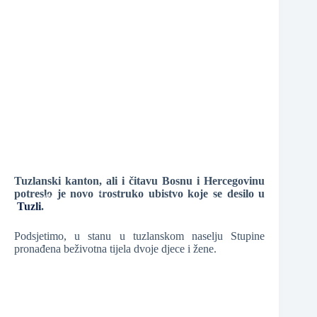
❆
❆
❆
Tuzlanski kanton, ali i čitavu Bosnu i Hercegovinu
potreslo je novo trostruko ubistvo koje se desilo u
Tuzli
.
Podsjetimo, u stanu u tuzlanskom naselju Stupine
❆
❆
❆
pronađena beživotna tijela dvoje djece i žene.