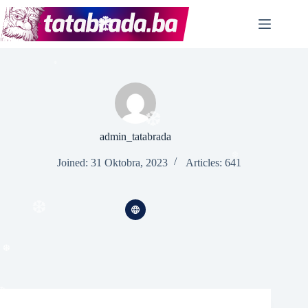
Skip
❆
to
content
❆
❆
admin_tatabrada
❆
Joined: 31 Oktobra, 2023
Articles: 641
❆
❆
❆