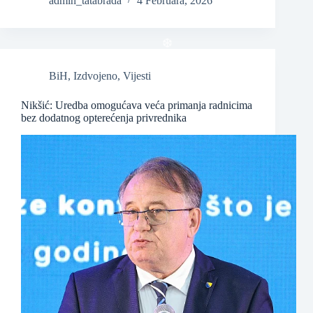
admin_tatabrada
4 Februara, 2026
❆
BiH
,
Izdvojeno
,
Vijesti
Nikšić: Uredba omogućava veća primanja radnicima
bez dodatnog opterećenja privrednika
❆
❆