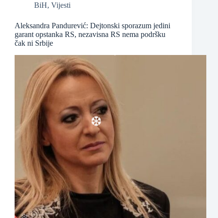
BiH
,
Vijesti
❆
Aleksandra Pandurević: Dejtonski sporazum jedini
garant opstanka RS, nezavisna RS nema podršku
čak ni Srbije
❆
❆
❆
❆