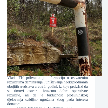
❆
❆
❆
❆
Vlada TK prihvatila je informaciju o ostvarenim
❆
rezultatima deminiranja i uništavanja neeksplodiranih
ubojitih sredstava u 2025. godini, iz koje proizlazi da
su timovi ostvarili izuzetno dobre operativne
rezultate, ali da je budućnost protuminskog
djelovanja ozbiljno ugrožena zbog pada interesa
donatora.…