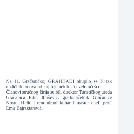
❆
❆
Na 11. Gračaničkoj GRAHIJADI okupilo se 30-tak
različitih timova od kojih je nekih 25 uzelo učešće.
Članovi stručnog žirija su bili direktor Turističkog ureda
Gračanica Edin Ibrišević, gradonačelnik Gračanice
Nusret Helić i renomirani kuhar i master chef, prof.
❆
❆
Emir Bajraktarević.
❆