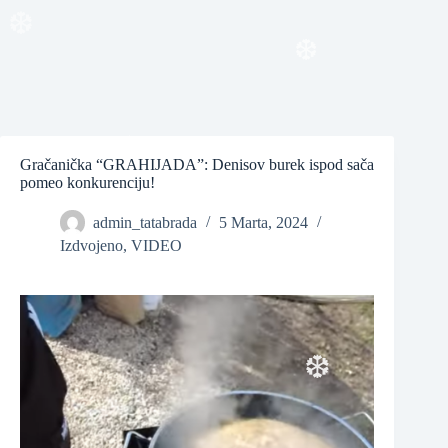
❆
❆
❆
Gračanička “GRAHIJADA”: Denisov burek ispod sača
pomeo konkurenciju!
admin_tatabrada
5 Marta, 2024
❆
Izdvojeno
,
VIDEO
❆
❆