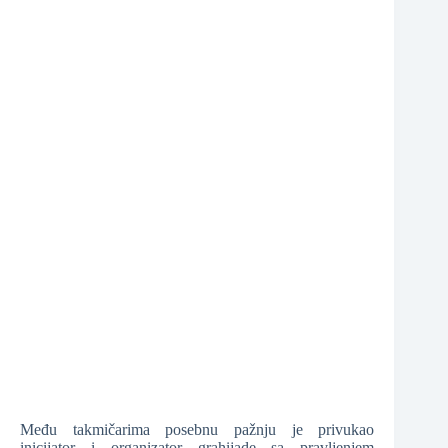
❆
❆
Među takmičarima posebnu pažnju je privukao
inicijator i organizator grahijade sa pravljenjem