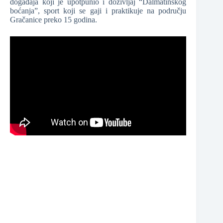
događaja koji je upotpunio i doživljaj “Dalmatinskog
boćanja”, sport koji se gaji i praktikuje na području
Gračanice preko 15 godina.