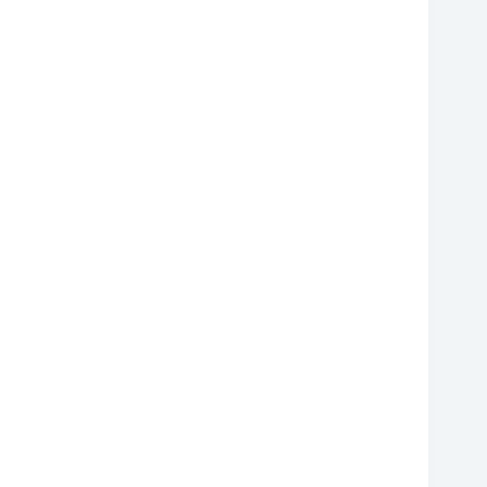
❆
❆
❆