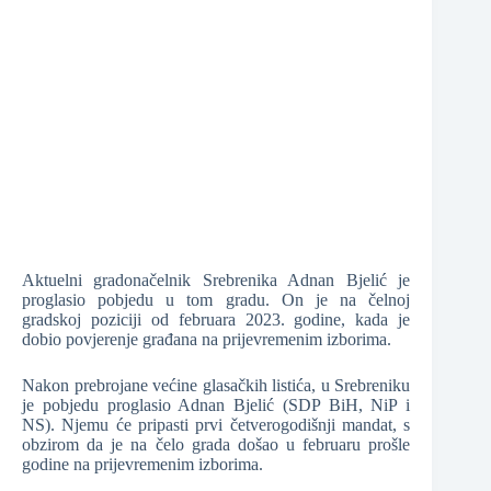
❆
❆
❆
❆
Aktuelni gradonačelnik Srebrenika Adnan Bjelić je
proglasio pobjedu u tom gradu. On je na čelnoj
❆
gradskoj poziciji od februara 2023. godine, kada je
dobio povjerenje građana na prijevremenim izborima.
Nakon prebrojane većine glasačkih listića, u Srebreniku
je pobjedu proglasio Adnan Bjelić (SDP BiH, NiP i
NS). Njemu će pripasti prvi četverogodišnji mandat, s
obzirom da je na čelo grada došao u februaru prošle
godine na prijevremenim izborima.