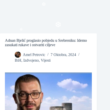
❆
❆
Adnan Bjelić proglasio pobjedu u Srebreniku: Idemo
❆
zasukati rukave i ostvariti ciljeve
❆
Amel Petrovic
7 Oktobra, 2024
BiH
,
Izdvojeno
,
Vijesti
❆
❆
❆