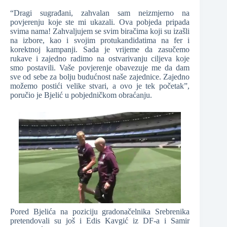
“Dragi sugrađani, zahvalan sam neizmjerno na
povjerenju koje ste mi ukazali. Ova pobjeda pripada
svima nama! Zahvaljujem se svim biračima koji su izašli
na izbore, kao i svojim protukandidatima na fer i
korektnoj kampanji. Sada je vrijeme da zasučemo
rukave i zajedno radimo na ostvarivanju ciljeva koje
smo postavili. Vaše povjerenje obavezuje me da dam
sve od sebe za bolju budućnost naše zajednice. Zajedno
možemo postići velike stvari, a ovo je tek početak”,
poručio je Bjelić u pobjedničkom obraćanju.
Pored Bjelića na poziciju gradonačelnika Srebrenika
pretendovali su još i Edis Kavgić iz DF-a i Samir