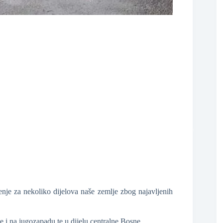
❆
❆
nje za nekoliko dijelova naše zemlje zbog najavljenih
❆
 i na jugozapadu te u dijelu centralne Bosne.