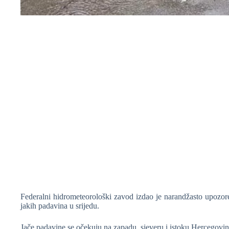
Federalni hidrometeorološki zavod izdao je narandžasto upozore
jakih padavina u srijedu.
Jače padavine se očekuju na zapadu, sjeveru i istoku Hercegovine