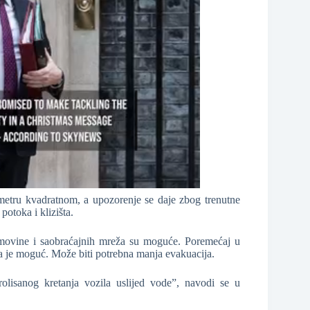
metru kvadratnom, a upozorenje se daje zbog trenutne
otoka i klizišta.
 imovine i saobraćajnih mreža su moguće. Poremećaj u
 je moguć. Može biti potrebna manja evakuacija.
rolisanog kretanja vozila uslijed vode”, navodi se u