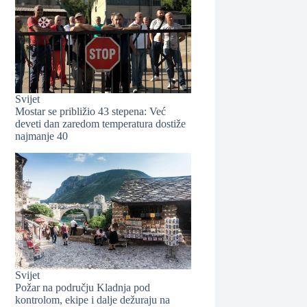
Svijet
Mostar se približio 43 stepena: Već
❆
❆
deveti dan zaredom temperatura dostiže
najmanje 40
❆
Svijet
Požar na području Kladnja pod
kontrolom, ekipe i dalje dežuraju na