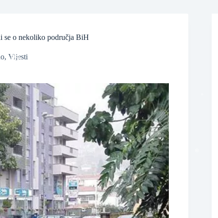
di se o nekoliko područja BiH
no
,
Vijesti
❆
❆