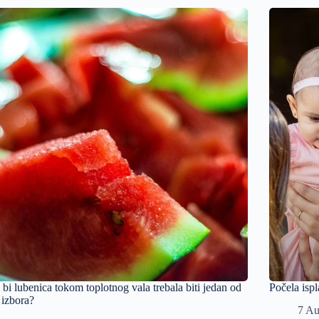
 bi lubenica tokom toplotnog vala trebala biti jedan od
Počela ispl
 izbora?
7 Au