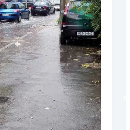
❆
❆
❆
❆