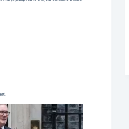
❆
❆
ati.