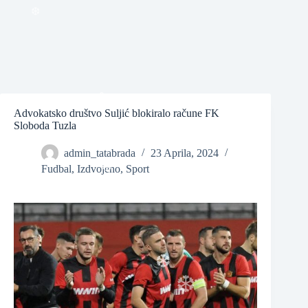
❆
❆
Advokatsko društvo Suljić blokiralo račune FK
Sloboda Tuzla
❆
admin_tatabrada
23 Aprila, 2024
Fudbal
,
Izdvojeno
,
Sport
❆