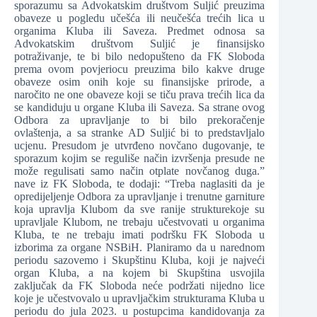
sporazumu sa Advokatskim društvom Suljić preuzima
obaveze u pogledu učešća ili neučešća trećih lica u
organima Kluba ili Saveza. Predmet odnosa sa
Advokatskim društvom Suljić je finansijsko
potraživanje, te bi bilo nedopušteno da FK Sloboda
prema ovom povjeriocu preuzima bilo kakve druge
obaveze osim onih koje su finansijske prirode, a
naročito ne one obaveze koji se tiču prava trećih lica da
se kandiduju u organe Kluba ili Saveza. Sa strane ovog
Odbora za upravljanje to bi bilo prekoračenje
ovlaštenja, a sa stranke AD Suljić bi to predstavljalo
ucjenu. Presudom je utvrđeno novčano dugovanje, te
sporazum kojim se reguliše način izvršenja presude ne
može regulisati samo način otplate novčanog duga.”
nave iz FK Sloboda, te dodaji: “Treba naglasiti da je
opredijeljenje Odbora za upravljanje i trenutne garniture
koja upravlja Klubom da sve ranije strukturekoje su
upravljale Klubom, ne trebaju učestvovati u organima
Kluba, te ne trebaju imati podršku FK Sloboda u
izborima za organe NSBiH. Planiramo da u narednom
periodu sazovemo i Skupštinu Kluba, koji je najveći
organ Kluba, a na kojem bi Skupština usvojila
zaključak da FK Sloboda neće podržati nijedno lice
koje je učestvovalo u upravljačkim strukturama Kluba u
periodu do jula 2023. u postupcima kandidovanja za