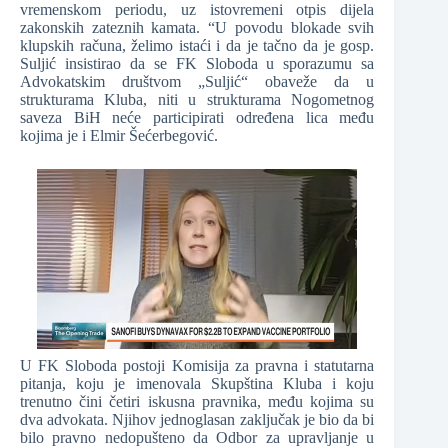
vremenskom periodu, uz istovremeni otpis dijela
zakonskih zateznih kamata. “U povodu blokade svih
klupskih računa, želimo istaći i da je tačno da je gosp.
Suljić insistirao da se FK Sloboda u sporazumu sa
Advokatskim društvom „Suljić“ obaveže da u
strukturama Kluba, niti u strukturama Nogometnog
saveza BiH neće participirati određena lica među
kojima je i Elmir Šećerbegović.
U FK Sloboda postoji Komisija za pravna i statutarna
pitanja, koju je imenovala Skupština Kluba i koju
trenutno čini četiri iskusna pravnika, među kojima su
dva advokata. Njihov jednoglasan zaključak je bio da bi
bilo pravno nedopušteno da Odbor za upravljanje u