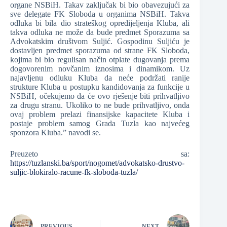
organe NSBiH. Takav zaključak bi bio obavezujući za
sve delegate FK Sloboda u organima NSBiH. Takva
odluka bi bila dio strateškog opredijeljenja Kluba, ali
takva odluka ne može da bude predmet Sporazuma sa
Advokatskim društvom Suljić. Gospodinu Suljiću je
dostavljen predmet sporazuma od strane FK Sloboda,
kojima bi bio regulisan način otplate dugovanja prema
dogovorenim novčanim iznosima i dinamikom. Uz
najavljenu odluku Kluba da neće podržati ranije
strukture Kluba u postupku kandidovanja za funkcije u
NSBiH, očekujemo da će ovo rješenje biti prihvatljivo
za drugu stranu. Ukoliko to ne bude prihvatljivo, onda
ovaj problem prelazi finansijske kapacitete Kluba i
postaje problem samog Grada Tuzla kao najvećeg
sponzora Kluba.” navodi se.
Preuzeto sa:
https://tuzlanski.ba/sport/nogomet/advokatsko-drustvo-
suljic-blokiralo-racune-fk-sloboda-tuzla/
PREVIOUS
NEXT