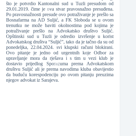
što je potvrdio Kantonalni sud u Tuzli presudom od
29.01.2019. čime je ova stvar pravosnažno presuđena.
Po pravosnažnosti presude ovo potraživanje je prešlo sa
Bosnafarma na AD Suljić, a FK Sloboda se u ovom
trenutku ne može baviti okolnostima pod kojima je
potraživanje prešlo na Advokatsko društvo Suljić.
❆
Opštinski sud u Tuzli je odredio izvršenje u korist
❆
Advokatskog društva “Suljić”, tako da je tačno da su od
ponedeljka, 22.04.2024. svi klupski računi blokirani.
Ovo pitanje je jedno od urgentnih koje Odbor za
upravljanje mora da rješava i s tim u vezi klub je
dostavio prijedlog Sporazuma prema Advokatskom
društvu Suljić ali je prema navodima kluba obavijestio
da buduću korespodenciju po ovom pitanju preuzima
njegov advokat iz Sarajeva.
❆