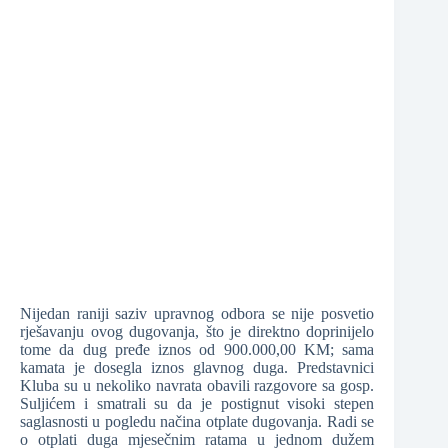
Nijedan raniji saziv upravnog odbora se nije posvetio
rješavanju ovog dugovanja, što je direktno doprinijelo
tome da dug pređe iznos od 900.000,00 KM; sama
kamata je dosegla iznos glavnog duga. Predstavnici
Kluba su u nekoliko navrata obavili razgovore sa gosp.
Suljićem i smatrali su da je postignut visoki stepen
saglasnosti u pogledu načina otplate dugovanja. Radi se
o otplati duga mjesečnim ratama u jednom dužem