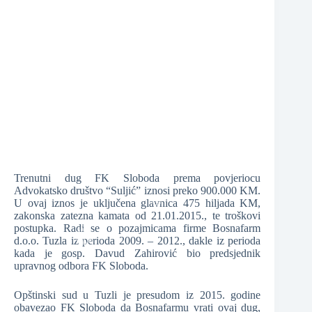
❆
❆
❆
Trenutni dug FK Sloboda prema povjeriocu
Advokatsko društvo “Suljić” iznosi preko 900.000 KM.
U ovaj iznos je uključena glavnica 475 hiljada KM,
zakonska zatezna kamata od 21.01.2015., te troškovi
postupka. Radi se o pozajmicama firme Bosnafarm
❆
d.o.o. Tuzla iz perioda 2009. – 2012., dakle iz perioda
kada je gosp. Davud Zahirović bio predsjednik
❆
upravnog odbora FK Sloboda.
❆
Opštinski sud u Tuzli je presudom iz 2015. godine
obavezao FK Sloboda da Bosnafarmu vrati ovaj dug,