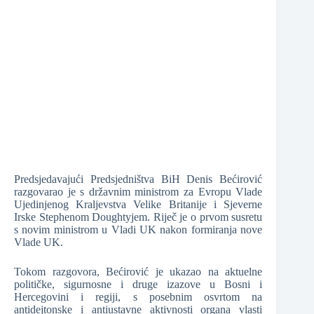
❆
❆
❆
❆
❆
Predsjedavajući Predsjedništva BiH Denis Bećirović
razgovarao je s državnim ministrom za Evropu Vlade
Ujedinjenog Kraljevstva Velike Britanije i Sjeverne
Irske Stephenom Doughtyjem. Riječ je o prvom susretu
❆
s novim ministrom u Vladi UK nakon formiranja nove
Vlade UK.
Tokom razgovora, Bećirović je ukazao na aktuelne
❆
političke, sigurnosne i druge izazove u Bosni i
Hercegovini i regiji, s posebnim osvrtom na
antidejtonske i antiustavne aktivnosti organa vlasti