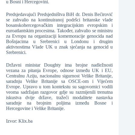
u Bosni i Hercegovini.
Predsjedavajući Predsjedništva BiH dr. Denis Bećirović
se zahvalio na kontinuiranoj podršci britanske vlade
bosanskohercegovačkim integracijskim evropskim i
euroatlantskim procesima. Također, zahvalio se ministru
za Evropu na organizaciji komemoracije genocida nad
Bošnjacima u Srebrenici u Londonu i drugim
aktivnostima Vlade UK u znak sjećanja na genocid u
Srebrenici.
Državni ministar Doughty ima brojne nadležnosti
vezana za pitanja Evrope, odnose između UK i EU,
Centralnu Aziju, nacionalnu sigurnost Velike Britanije,
saradnju Velike Britanije sa OSCE-om i Vijećem
Evrope. Upravo u tom kontekstu su sagovornici vodili
veoma sadržajan razgovor gdje su razmijenili trenutna
iskustva dvije države, tražeći modalitete nastavka
saradnje na brojnim poljima između Bosne i
Hercegovine i Velike Britanije.
Izvor: Klix.ba