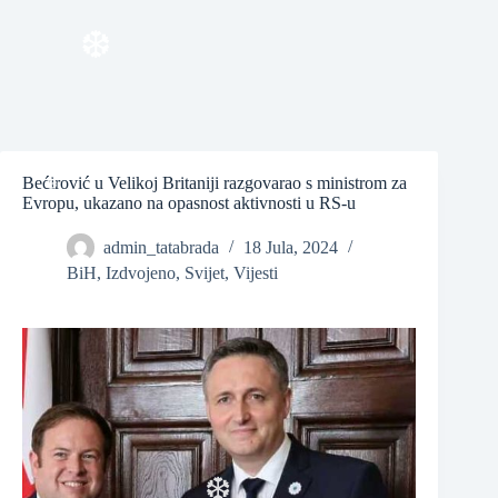
❆
❆
❆
Bećirović u Velikoj Britaniji razgovarao s ministrom za
Evropu, ukazano na opasnost aktivnosti u RS-u
admin_tatabrada
18 Jula, 2024
❆
BiH
,
Izdvojeno
,
Svijet
,
Vijesti
❆
❆