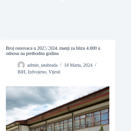
❆
Broj osnovaca u 2023/2024. manji za blizu 4.000 u
odnosu na prethodnu godinu
admin_tatabrada
18 Marta, 2024
❆
BiH
,
Izdvojeno
,
Vijesti
❆
❆