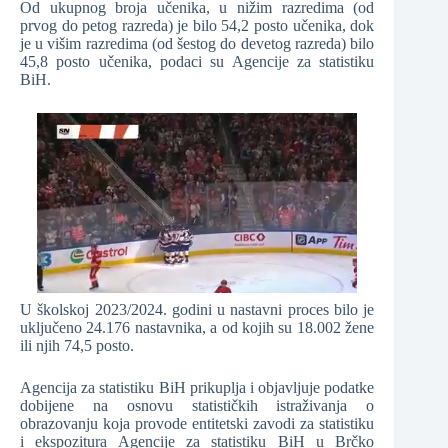
Od ukupnog broja učenika, u nižim razredima (od
prvog do petog razreda) je bilo 54,2 posto učenika, dok
je u višim razredima (od šestog do devetog razreda) bilo
45,8 posto učenika, podaci su Agencije za statistiku
BiH.
U školskoj 2023/2024. godini u nastavni proces bilo je
uključeno 24.176 nastavnika, a od kojih su 18.002 žene
ili njih 74,5 posto.
Agencija za statistiku BiH prikuplja i objavljuje podatke
dobijene na osnovu statističkih istraživanja o
obrazovanju koja provode entitetski zavodi za statistiku
i ekspozitura Agencije za statistiku BiH u Brčko