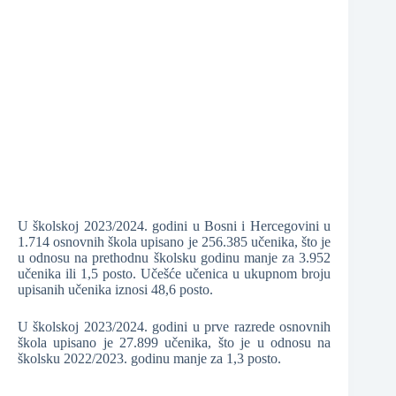
❆
❆
❆
❆
❆
❆
U školskoj 2023/2024. godini u Bosni i Hercegovini u
1.714 osnovnih škola upisano je 256.385 učenika, što je
u odnosu na prethodnu školsku godinu manje za 3.952
učenika ili 1,5 posto. Učešće učenica u ukupnom broju
upisanih učenika iznosi 48,6 posto.
U školskoj 2023/2024. godini u prve razrede osnovnih
❆
škola upisano je 27.899 učenika, što je u odnosu na
školsku 2022/2023. godinu manje za 1,3 posto.