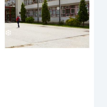
❆
❆
❆