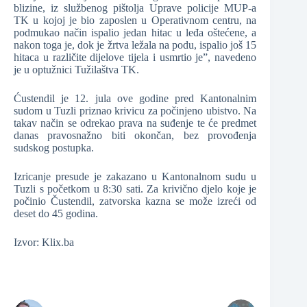
blizine, iz službenog pištolja Uprave policije MUP-a
TK u kojoj je bio zaposlen u Operativnom centru, na
podmukao način ispalio jedan hitac u leđa oštećene, a
nakon toga je, dok je žrtva ležala na podu, ispalio još 15
hitaca u različite dijelove tijela i usmrtio je”, navedeno
je u optužnici Tužilaštva TK.
Ćustendil je 12. jula ove godine pred Kantonalnim
sudom u Tuzli priznao krivicu za počinjeno ubistvo. Na
takav način se odrekao prava na suđenje te će predmet
danas pravosnažno biti okončan, bez provođenja
sudskog postupka.
Izricanje presude je zakazano u Kantonalnom sudu u
Tuzli s početkom u 8:30 sati. Za krivično djelo koje je
počinio Čustendil, zatvorska kazna se može izreći od
deset do 45 godina.
Izvor: Klix.ba