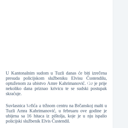
❆
❆
❆
❆
U Kantonalnim sudom u Tuzli danas će biti izrečena
presuda policijskom službeniku Elvisu Ćustendilu,
optuženom za ubistvo Amre Kahrimanović. On je prije
nekoliko dana priznao krivicu te se sudski postupak
skraćuje.
❆
Suvlasnica kafića u tržnom centru na Brčanskoj malti u
Tuzli Amra Kahrimanović, u februaru ove godine je
ubijena sa 16 hitaca iz pištolja, koje je u nju ispalio
policijski službenik Elvis Ćustendil.
❆