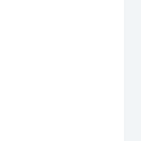
❆
❆
❆