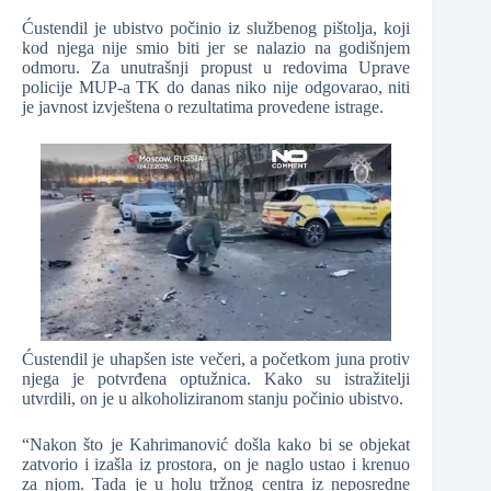
Ćustendil je ubistvo počinio iz službenog pištolja, koji
kod njega nije smio biti jer se nalazio na godišnjem
odmoru. Za unutrašnji propust u redovima Uprave
policije MUP-a TK do danas niko nije odgovarao, niti
je javnost izvještena o rezultatima provedene istrage.
Ćustendil je uhapšen iste večeri, a početkom juna protiv
njega je potvrđena optužnica. Kako su istražitelji
utvrdili, on je u alkoholiziranom stanju počinio ubistvo.
“Nakon što je Kahrimanović došla kako bi se objekat
zatvorio i izašla iz prostora, on je naglo ustao i krenuo
za njom. Tada je u holu tržnog centra iz neposredne