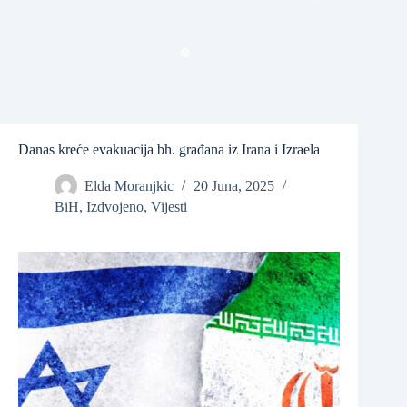
❆
❆
Danas kreće evakuacija bh. građana iz Irana i Izraela
Elda Moranjkic
20 Juna, 2025
❆
BiH
,
Izdvojeno
,
Vijesti
❆
❆
❆