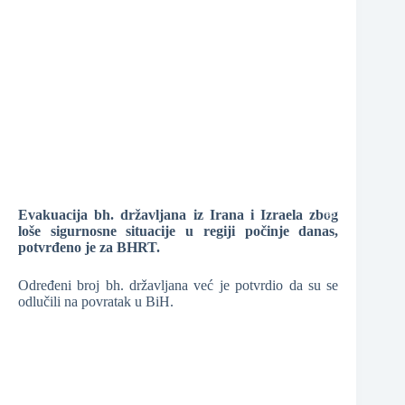
❆
❆
❆
Evakuacija bh. državljana iz Irana i Izraela zbog
loše sigurnosne situacije u regiji počinje danas,
❆
❆
potvrđeno je za BHRT.
❆
Određeni broj bh. državljana već je potvrdio da su se
odlučili na povratak u BiH.
❆