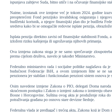
ispunjava zahtjeve Suda, bitno utiče i na očuvanje finansijske sta
Naime, izostanak ove izmjene već je tokom 2024. godine izazv
preopterećeni Fond penzijsko invalidskog osiguranja i njeg
budžetski korisnik, a njegov finansijski plan dio je budžeta Fed
sredstva kako bi se omogućile redovne isplate penzija, obrazloženo
Isplata penzija direktno zavisi od finansijske stabilnosti Fonda, a
izloženi riziku kašnjenja ili ugrožavanja njihovih primanja.
Ova izmjena zakona stoga je ne samo sprečavanje zloupotreba 
prema cijelom društvu, navelo je također Ministarstvo.
Federalno ministarstvo rada i socijalne politike naglašava da je
budućnost Federacije BiH, a ovom izmjenom štite se ne sam
penzionera jer stabilan i funkcionalan penzioni sistem osnova je 
Osim navedene izmjene Zakona o PIO, delegati Doma naroda su
skraćenom postupku i Zakon o izmjeni zakona o izmirenju obavez
Bosne i Hercegovine. Suština ovog akta je produženje roka do 
potraživanja građana po osnovu stare devizne štednje.
Federalna vlada je predlagač i trećeg akta, Zakona koji je Dom n