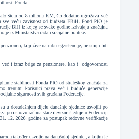
bilnosti Fonda.
alo štetu od 8 miliona KM, što dodatno ugrožava već
ovu sve veću zavisnost od budžeta FBiH. Fond PIO je
eracije BiH iz kojeg se svake godine izdvajaju značajna
 je iz Ministarstva rada i socijalne politike.
 penzioneri, koji žive na rubu egzistencije, ne smiju biti
već i izraz brige za penzionere, kao i odgovornosti
 pitanje stabilnosti Fonda PIO od strateškog značaja za
o trenutni korisnici prava već i buduće generacije
socijalne sigurnosti svih građana Federacije.
 u dosadašnjem dijelu današnje sjednice usvojili po
a po osnovu računa stare devizne štednje u Federaciji
31. 12. 2026. godine za postupak redovne verifikacije
aroda također usvojio na današnjoj sjednici, a kojim je