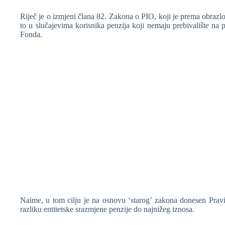
Riječ je o izmjeni člana 82. Zakona o PIO, koji je prema obrazlo
to u slučajevima korisnika penzija koji nemaju prebivalište na 
Fonda.
❆
Naime, u tom cilju je na osnovu ‘starog’ zakona donesen Pravil
razliku entitetske srazmjene penzije do najnižeg iznosa.