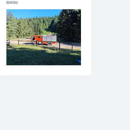
terenu
❆