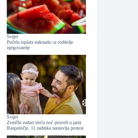
❆
Svijet
Počela isplata naknada za roditelje
njegovatelje
❆
Svijet
Zenički rudari treću noć proveli u jami
Raspotočje, 11 radnika nastavlja protest