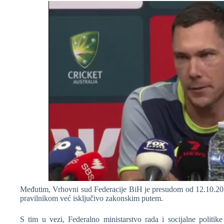
Međutim, Vrhovni sud Federacije BiH je presudom od 12.10.2023
pravilnikom već isključivo zakonskim putem.
S tim u vezi, Federalno ministarstvo rada i socijalne politi