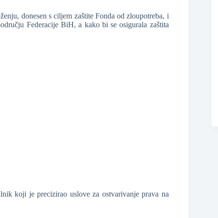
❆
ženju, donesen s ciljem zaštite Fonda od zloupotreba, i
području Federacije BiH, a kako bi se osigurala zaštita
nik koji je precizirao uslove za ostvarivanje prava na