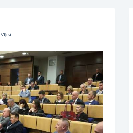
❆
❆
,
Vijesti
❆