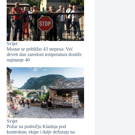
❆
Svijet
Mostar se približio 43 stepena: Već
❆
deveti dan zaredom temperatura dostiže
najmanje 40
❆
Svijet
Požar na području Kladnja pod
kontrolom, ekipe i dalje dežuraju na