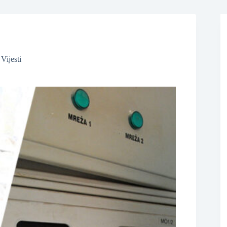
❆
,
Vijesti
❆