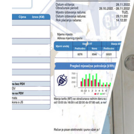
❆
❆
❆