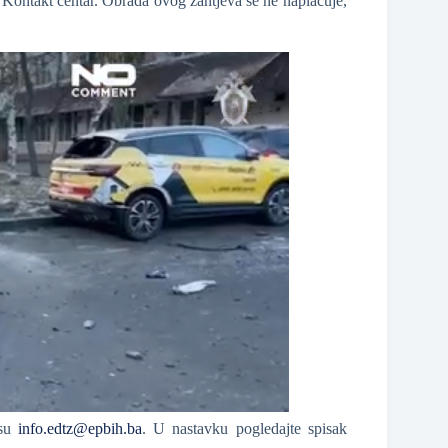
i Kontakt centar. Obrada ovog zahtjeva se ne naplaćuje,
esu
info.edtz@epbih.ba
. U nastavku pogledajte spisak