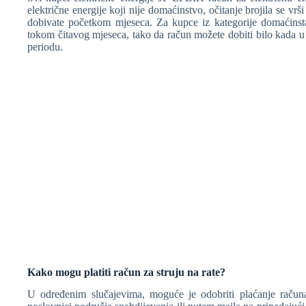
električne energije koji nije domaćinstvo, očitanje brojila se vr
dobivate početkom mjeseca. Za kupce iz kategorije domaćinstav
tokom čitavog mjeseca, tako da račun možete dobiti bilo kada u
periodu.
❆
❆
Kako mogu platiti račun za struju na rate?
U određenim slučajevima, moguće je odobriti plaćanje računa