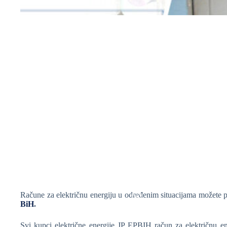
❆
❆
❆
Račune za električnu energiju u određenim situacijama možete pl
BiH
.
❆
Svi kupci električne energije JP EPBIH račun za električnu e