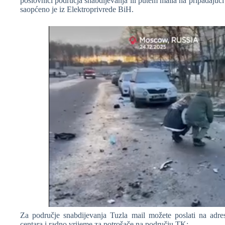
poslovnici područja snabdijevanja ili putem maila na pripadajuć
saopćeno je iz Elektroprivrede BiH.
Za područje snabdijevanja Tuzla mail možete poslati na adr
centara i radno vrijeme za potrošače na području TK: