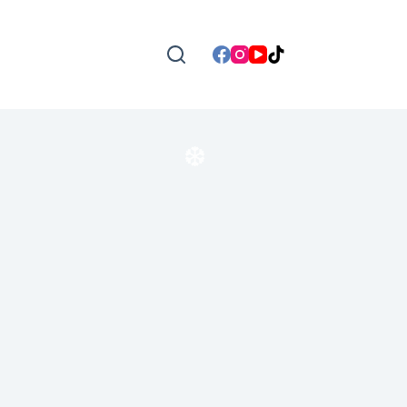
❆
❆
❆