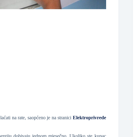
❆
❆
❆
aćati na rate, saopćeno je na stranici
Elektroprivrede
nergiju dobivaju jednom mjesečno. Ukoliko ste kupac