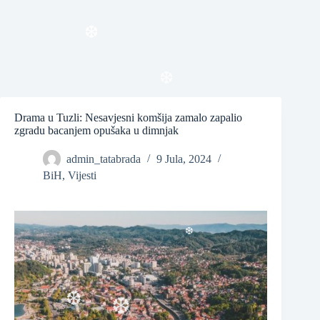
❆
❆
❆
Drama u Tuzli: Nesavjesni komšija zamalo zapalio
zgradu bacanjem opušaka u dimnjak
admin_tatabrada
9 Jula, 2024
BiH
,
Vijesti
❆
❆
❆