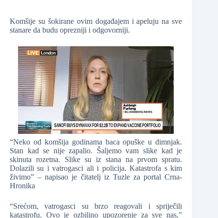
Komšije su šokirane ovim događajem i apeluju na sve
stanare da budu oprezniji i odgovorniji.
“Neko od komšija godinama baca opuške u dimnjak.
Stan kad se nije zapalio. Šaljemo vam slike kad je
skinuta rozetna. Slike su iz stana na prvom spratu.
Dolazili su i vatrogasci ali i policija. Katastrofa s kim
živimo” – napisao je čitatelj iz Tuzle za portal Crna-
Hronika
“Srećom, vatrogasci su brzo reagovali i spriječili
katastrofu. Ovo je ozbiljno upozorenje za sve nas,”