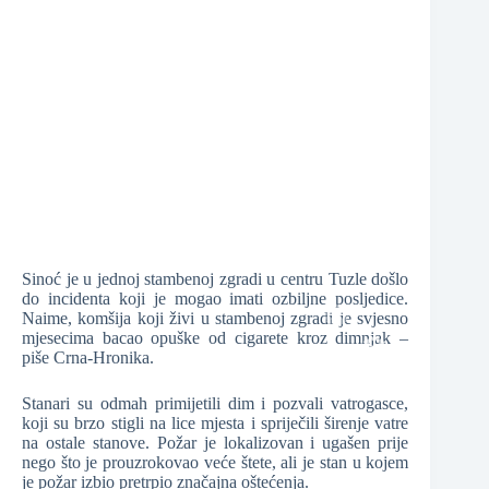
❆
❆
Sinoć je u jednoj stambenoj zgradi u centru Tuzle došlo
do incidenta koji je mogao imati ozbiljne posljedice.
❆
Naime, komšija koji živi u stambenoj zgradi je svjesno
mjesecima bacao opuške od cigarete kroz dimnjak –
piše Crna-Hronika.
❆
Stanari su odmah primijetili dim i pozvali vatrogasce,
❆
koji su brzo stigli na lice mjesta i spriječili širenje vatre
na ostale stanove. Požar je lokalizovan i ugašen prije
❆
nego što je prouzrokovao veće štete, ali je stan u kojem
je požar izbio pretrpio značajna oštećenja.