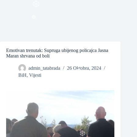
❆
❆
❆
Emotivan trenutak: Supruga ubijenog policajca Jasna
Maran shrvana od boli
admin_tatabrada
26 Oktobra, 2024
❆
BiH
,
Vijesti
❆
❆
❆