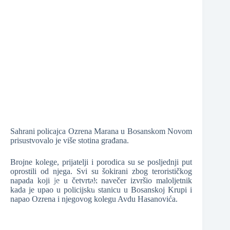
❆
❆
❆
Sahrani policajca Ozrena Marana u Bosanskom Novom
prisustvovalo je više stotina građana.
Brojne kolege, prijatelji i porodica su se posljednji put
❆
oprostili od njega. Svi su šokirani zbog terorističkog
napada koji je u četvrtak navečer izvršio maloljetnik
kada je upao u policijsku stanicu u Bosanskoj Krupi i
napao Ozrena i njegovog kolegu Avdu Hasanovića.
❆
❆
❆