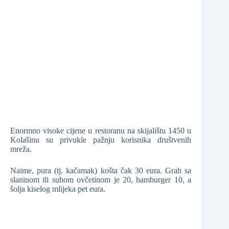
❆
❆
Enormno visoke cijene u restoranu na skijalištu 1450 u
Kolašinu su privukle pažnju korisnika društvenih
mreža.
❆
Naime, pura (tj. kačamak) košta čak 30 eura. Grah sa
slaninom ili suhom ovčetinom je 20, hamburger 10, a
šolja kiselog mlijeka pet eura.
❆