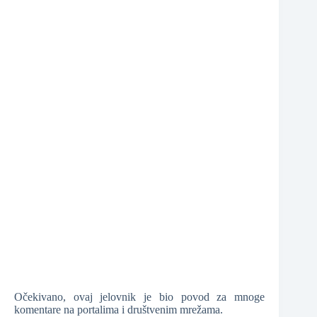
❆
❆
❆
❆
Očekivano, ovaj jelovnik je bio povod za mnoge
komentare na portalima i društvenim mrežama.