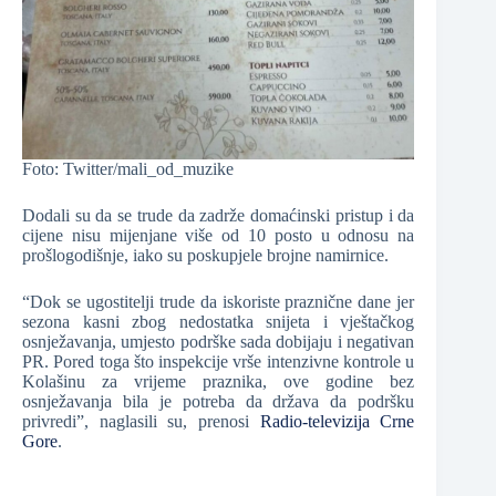
Foto: Twitter/mali_od_muzike
Dodali su da se trude da zadrže domaćinski pristup i da
cijene nisu mijenjane više od 10 posto u odnosu na
prošlogodišnje, iako su poskupjele brojne namirnice.
“Dok se ugostitelji trude da iskoriste praznične dane jer
sezona kasni zbog nedostatka snijeta i vještačkog
osnježavanja, umjesto podrške sada dobijaju i negativan
PR. Pored toga što inspekcije vrše intenzivne kontrole u
Kolašinu za vrijeme praznika, ove godine bez
osnježavanja bila je potreba da država da podršku
privredi”, naglasili su, prenosi
Radio-televizija Crne
Gore
.