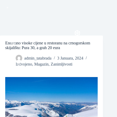
❆
❆
Enormno visoke cijene u restoranu na crnogorskom
skijalištu: Pura 30, a grah 20 eura
❆
admin_tatabrada
3 Januara, 2024
Izdvojeno
,
Magazin
,
Zanimljivosti
❆
❆