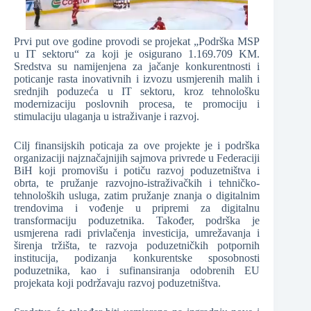
Prvi put ove godine provodi se projekat „Podrška MSP
u IT sektoru“ za koji je osigurano 1.169.709 KM.
Sredstva su namijenjena za jačanje konkurentnosti i
poticanje rasta inovativnih i izvozu usmjerenih malih i
srednjih poduzeća u IT sektoru, kroz tehnološku
modernizaciju poslovnih procesa, te promociju i
stimulaciju ulaganja u istraživanje i razvoj.
Cilj finansijskih poticaja za ove projekte je i podrška
organizaciji najznačajnijih sajmova privrede u Federaciji
BiH koji promovišu i potiču razvoj poduzetništva i
obrta, te pružanje razvojno-istraživačkih i tehničko-
tehnoloških usluga, zatim pružanje znanja o digitalnim
trendovima i vođenje u pripremi za digitalnu
transformaciju poduzetnika. Također, podrška je
usmjerena radi privlačenja investicija, umrežavanja i
širenja tržišta, te razvoja poduzetničkih potpornih
institucija, podizanja konkurentske sposobnosti
poduzetnika, kao i sufinansiranja odobrenih EU
projekata koji podržavaju razvoj poduzetništva.