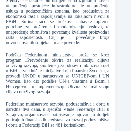
Sredstva će također biti usmjerena na izgradnju nove i
unapređenje postojeće infrastrukture, te unapređenje
usluga u poduzeničkim zonama, kao preduslova za
ekonomski rast i zapošljavanje na lokalnom nivou u
FBiH. Sufinansiraće se troškovi nabavke opreme
potrebne za proširenje i modernizaciju poslova, te
unapređenje obrtništva i povećanje kvaliteta proizvoda i
rasta zaposlenosti. Cilj je i povećanje broja
novoosnovanih subjekata male privrede.
Podrška Federalnom ministarstvu pruža se kroz
program „Prevođenje okvira za realizaciju ciljeva
održivog razvoja, kao temelj za održivi i inkluzivan rast
u BiH“, zajedničke inicijative koju finansira Švedska, a
provodi UNDP u partnerstvu sa UNICEF-om i UN
Women, kao dio podrške UN-a vlastima u Bosni i
Hercegovini u implementaciji Okvira za realizaciju
ciljeva održivog razvoja.
Federalno ministarstvo razvoja, poduzetništva i obrta u
naredna dva dana, u sjedištu Vlade Federacije BiH u
Sarajevu, organizovaće potpisivanje ugovora o dodjeli
poticajnih finansijskih sredstava za razvoj poduzetništva
i obrta u Federaciji BiH sa 481 korisnikom.