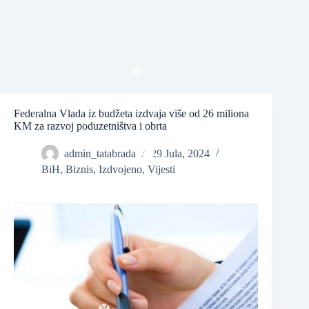
❆
Federalna Vlada iz budžeta izdvaja više od 26 miliona
KM za razvoj poduzetništva i obrta
❆
admin_tatabrada
29 Jula, 2024
❆
BiH
,
Biznis
,
Izdvojeno
,
Vijesti
❆
❆