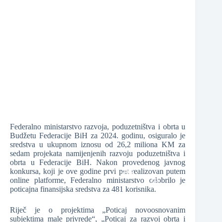
❆
❆
❆
Federalno ministarstvo razvoja, poduzetništva i obrta u
❆
Budžetu Federacije BiH za 2024. godinu, osiguralo je
sredstva u ukupnom iznosu od 26,2 miliona KM za
❆
sedam projekata namijenjenih razvoju poduzetništva i
obrta u Federacije BiH. Nakon provedenog javnog
konkursa, koji je ove godine prvi put realizovan putem
online platforme, Federalno ministarstvo odobrilo je
poticajna finansijska sredstva za 481 korisnika.
❆
Riječ je o projektima „Poticaj novoosnovanim
subjektima male privrede“, „Poticaj za razvoj obrta i