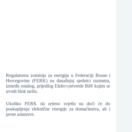
❆
❆
❆
❆
Regulatorna komisija za energiju u Federaciji Bosne i
Hercegovine (FERK) na današnjoj sjednici razmatra,
između ostalog, prijedlog Elektroprivrede BiH kojim se
uvodi blok tarifa.
❆
Ukoliko FERK da zeleno svjetlo na doći će do
❆
poskupljenja električne energije za domaćinstva, ali i
javne ustanove.