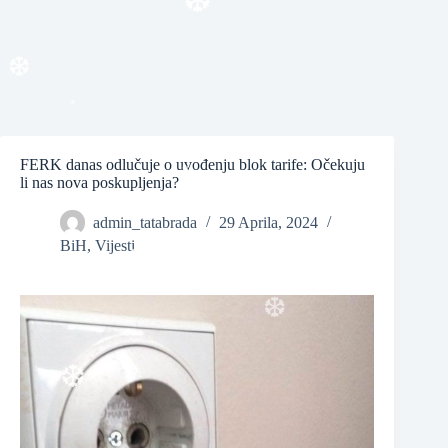
❆
❆
❆
FERK danas odlučuje o uvođenju blok tarife: Očekuju
❆
li nas nova poskupljenja?
admin_tatabrada
29 Aprila, 2024
BiH
,
Vijesti
❆
❆
❆