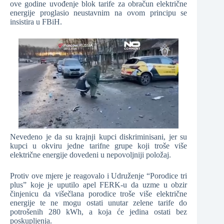
ove godine uvođenje blok tarife za obračun električne
energije proglasio neustavnim na ovom principu se
insistira u FBiH.
Nevedeno je da su krajnji kupci diskriminisani, jer su
kupci u okviru jedne tarifne grupe koji troše više
električne energije dovedeni u nepovoljniji položaj.
Protiv ove mjere je reagovalo i Udruženje “Porodice tri
plus” koje je uputilo apel FERK-u da uzme u obzir
činjenicu da višečlana porodice troše više električne
energije te ne mogu ostati unutar zelene tarife do
potrošenih 280 kWh, a koja će jedina ostati bez
poskupljenja.