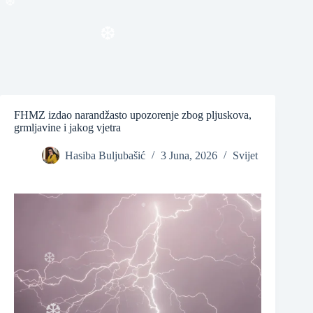
❆
❆
❆
FHMZ izdao narandžasto upozorenje zbog pljuskova,
grmljavine i jakog vjetra
❆
Hasiba Buljubašić
3 Juna, 2026
Svijet
❆
❆
❆
❆