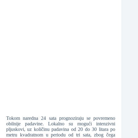
❆
Tokom naredna 24 sata prognoziraju se povremeno
obilnije padavine. Lokalno su mogući intenzivni
pljuskovi, uz količinu padavina od 20 do 30 litara po
metru kvadratnom u periodu od tri sata, zbog čega