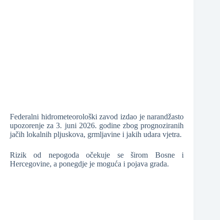
❆
❆
Federalni hidrometeorološki zavod izdao je narandžasto
upozorenje za 3. juni 2026. godine zbog prognoziranih
jačih lokalnih pljuskova, grmljavine i jakih udara vjetra.
❆
Rizik od nepogoda očekuje se širom Bosne i
Hercegovine, a ponegdje je moguća i pojava grada.
❆