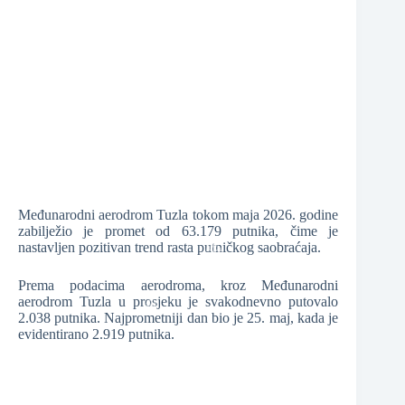
❆
❆
❆
❆
Međunarodni aerodrom Tuzla tokom maja 2026. godine
zabilježio je promet od 63.179 putnika, čime je
nastavljen pozitivan trend rasta putničkog saobraćaja.
Prema podacima aerodroma, kroz Međunarodni
aerodrom Tuzla u prosjeku je svakodnevno putovalo
2.038 putnika. Najprometniji dan bio je 25. maj, kada je
❆
evidentirano 2.919 putnika.
❆