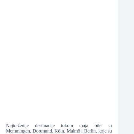
❆
❆
Najtraženije destinacije tokom maja bile su
Memmingen, Dortmund, Köln, Malmö i Berlin, koje su