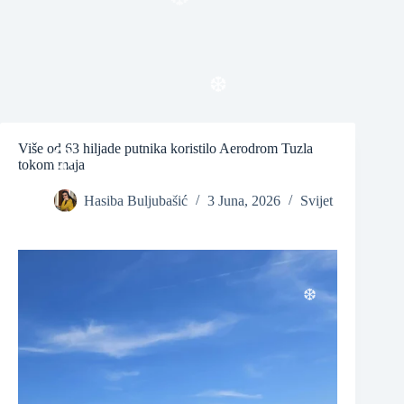
❆
Više od 63 hiljade putnika koristilo Aerodrom Tuzla
❆
tokom maja
Hasiba Buljubašić
3 Juna, 2026
Svijet
❆
❆
❆