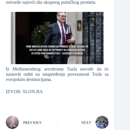
ostvarile najveći dio ukupnog putničkog prometa.
Iz Međunarodnog aerodroma Tuzla navode da će
nastaviti raditi na unapređenju povezanosti Tuzle sa
evropskim destinacijama.
IZVOR: SLON.BA
PREVIOUS
NEXT