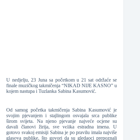
❆
❆
❆
U nedjelju, 23 Juna sa početkom u 21 sat održaće se
finale muzičkog takmičenja “NIKAD NIJE KASNO” u
kojem nastupa i Tuzlanka Sabina Kasumović.
Od samog početka takmičenja Sabina Kasumović je
❆
❆
svojim pjevanjem i stajlingom osvajala srca publike
širom svijeta. Na njeno pjevanje najveće ocjene su
davali članovi žirija, sve velika estradna imena. U
gotovo svakoj emisiji Sabina je po pravilu imala najviše
glasova publike, što govori da su gledaoci prepoznali