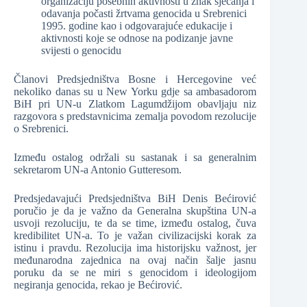
organizaciju posebnih aktivnosti u znak sjećanja i
odavanja počasti žrtvama genocida u Srebrenici
1995. godine kao i odgovarajuće edukacije i
aktivnosti koje se odnose na podizanje javne
svijesti o genocidu
Članovi Predsjedništva Bosne i Hercegovine već
nekoliko danas su u New Yorku gdje sa ambasadorom
BiH pri UN-u Zlatkom Lagumdžijom obavljaju niz
razgovora s predstavnicima zemalja povodom rezolucije
o Srebrenici.
Između ostalog održali su sastanak i sa generalnim
sekretarom UN-a Antonio Gutteresom.
Predsjedavajući Predsjedništva BiH Denis Bećirović
poručio je da je važno da Generalna skupština UN-a
usvoji rezoluciju, te da se time, između ostalog, čuva
kredibilitet UN-a. To je važan civilizacijski korak za
istinu i pravdu. Rezolucija ima historijsku važnost, jer
međunarodna zajednica na ovaj način šalje jasnu
poruku da se ne miri s genocidom i ideologijom
negiranja genocida, rekao je Bećirović.