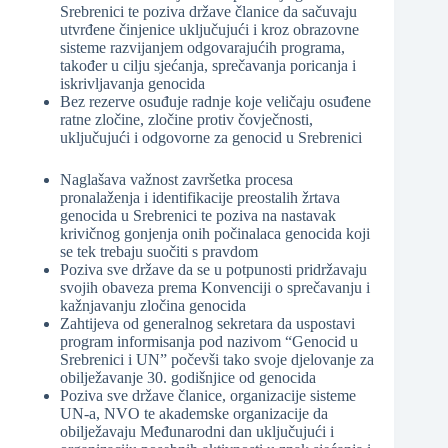
Srebrenici te poziva države članice da sačuvaju
utvrđene činjenice uključujući i kroz obrazovne
sisteme razvijanjem odgovarajućih programa,
također u cilju sjećanja, sprečavanja poricanja i
iskrivljavanja genocida
Bez rezerve osuđuje radnje koje veličaju osuđene
ratne zločine, zločine protiv čovječnosti,
uključujući i odgovorne za genocid u Srebrenici
Naglašava važnost završetka procesa
pronalaženja i identifikacije preostalih žrtava
genocida u Srebrenici te poziva na nastavak
krivičnog gonjenja onih počinalaca genocida koji
se tek trebaju suočiti s pravdom
Poziva sve države da se u potpunosti pridržavaju
svojih obaveza prema Konvenciji o sprečavanju i
kažnjavanju zločina genocida
Zahtijeva od generalnog sekretara da uspostavi
program informisanja pod nazivom “Genocid u
Srebrenici i UN” počevši tako svoje djelovanje za
obilježavanje 30. godišnjice od genocida
Poziva sve države članice, organizacije sisteme
UN-a, NVO te akademske organizacije da
obilježavaju Međunarodni dan uključujući i