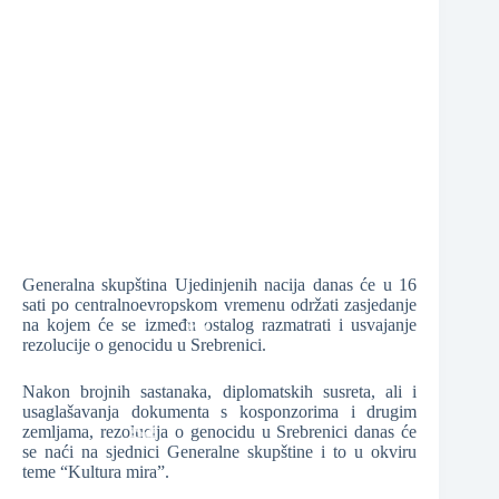
❆
❆
❆
❆
❆
Generalna skupština Ujedinjenih nacija danas će u 16
sati po centralnoevropskom vremenu održati zasjedanje
na kojem će se između ostalog razmatrati i usvajanje
rezolucije o genocidu u Srebrenici.
Nakon brojnih sastanaka, diplomatskih susreta, ali i
❆
usaglašavanja dokumenta s kosponzorima i drugim
zemljama, rezolucija o genocidu u Srebrenici danas će
se naći na sjednici Generalne skupštine i to u okviru
teme “Kultura mira”.