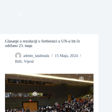
❆
❆
❆
Glasanje o rezoluciji o Srebrenici u UN-u bit će
održano 23. maja
❆
admin_tatabrada
15 Maja, 2024
BiH
,
Vijesti
❆
❆