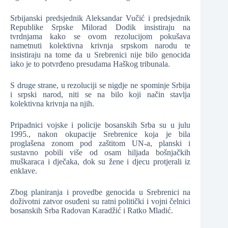
Srbijanski predsjednik Aleksandar Vučić i predsjednik
Republike Srpske Milorad Dodik insistiraju na
tvrdnjama kako se ovom rezolucijom pokušava
nametnuti kolektivna krivnja srpskom narodu te
insistiraju na tome da u Srebrenici nije bilo genocida
iako je to potvrđeno presudama Haškog tribunala.
S druge strane, u rezoluciji se nigdje ne spominje Srbija
i srpski narod, niti se na bilo koji način stavlja
kolektivna krivnja na njih.
Pripadnici vojske i policije bosanskih Srba su u julu
1995., nakon okupacije Srebrenice koja je bila
proglašena zonom pod zaštitom UN-a, planski i
sustavno pobili više od osam hiljada bošnjačkih
muškaraca i dječaka, dok su žene i djecu protjerali iz
enklave.
Zbog planiranja i provedbe genocida u Srebrenici na
doživotni zatvor osuđeni su ratni politički i vojni čelnici
bosanskih Srba Radovan Karadžić i Ratko Mladić.