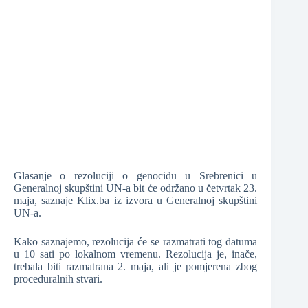
❆
❆
❆
Glasanje o rezoluciji o genocidu u Srebrenici u
Generalnoj skupštini UN-a bit će održano u četvrtak 23.
maja, saznaje Klix.ba iz izvora u Generalnoj skupštini
❆
UN-a.
Kako saznajemo, rezolucija će se razmatrati tog datuma
u 10 sati po lokalnom vremenu. Rezolucija je, inače,
trebala biti razmatrana 2. maja, ali je pomjerena zbog
❆
proceduralnih stvari.