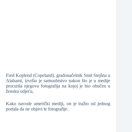
❆
❆
❆
Fred Koplend (Copeland), gradonačelnik Smit Stejšna u
❆
Alabami, izvršio je samoubistvo nakon što je u medije
procurila njegova fotografija na kojoj je bio obučen u
žensku odjeću,
Kako navode američki mediji, on je tražio od jednog
portala da ne objavi te fotografije.
❆