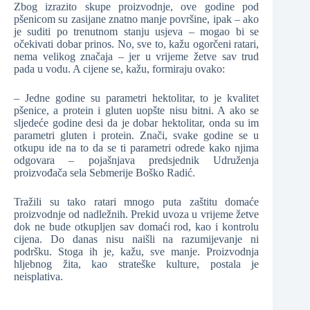
Zbog izrazito skupe proizvodnje, ove godine pod
pšenicom su zasijane znatno manje površine, ipak – ako
je suditi po trenutnom stanju usjeva – mogao bi se
očekivati dobar prinos. No, sve to, kažu ogorčeni ratari,
nema velikog značaja – jer u vrijeme žetve sav trud
pada u vodu. A cijene se, kažu, formiraju ovako:
– Jedne godine su parametri hektolitar, to je kvalitet
pšenice, a protein i gluten uopšte nisu bitni. A ako se
sljedeće godine desi da je dobar hektolitar, onda su im
parametri gluten i protein. Znači, svake godine se u
otkupu ide na to da se ti parametri odrede kako njima
odgovara – pojašnjava predsjednik Udruženja
proizvođača sela Sebmerije Boško Radić.
Tražili su tako ratari mnogo puta zaštitu domaće
proizvodnje od nadležnih. Prekid uvoza u vrijeme žetve
dok ne bude otkupljen sav domaći rod, kao i kontrolu
cijena. Do danas nisu naišli na razumijevanje ni
podršku. Stoga ih je, kažu, sve manje. Proizvodnja
hljebnog žita, kao strateške kulture, postala je
neisplativa.