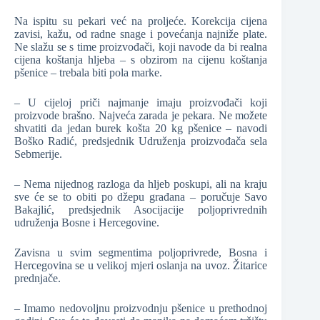
Na ispitu su pekari već na proljeće. Korekcija cijena
zavisi, kažu, od radne snage i povećanja najniže plate.
Ne slažu se s time proizvođači, koji navode da bi realna
cijena koštanja hljeba – s obzirom na cijenu koštanja
pšenice – trebala biti pola marke.
– U cijeloj priči najmanje imaju proizvođači koji
proizvode brašno. Najveća zarada je pekara. Ne možete
shvatiti da jedan burek košta 20 kg pšenice – navodi
Boško Radić, predsjednik Udruženja proizvođača sela
Sebmerije.
– Nema nijednog razloga da hljeb poskupi, ali na kraju
sve će se to obiti po džepu građana – poručuje Savo
Bakajlić, predsjednik Asocijacije poljoprivrednih
udruženja Bosne i Hercegovine.
Zavisna u svim segmentima poljoprivrede, Bosna i
Hercegovina se u velikoj mjeri oslanja na uvoz. Žitarice
prednjače.
– Imamo nedovoljnu proizvodnju pšenice u prethodnoj