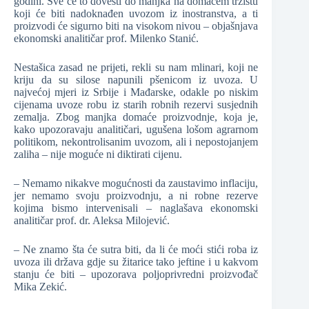
godini. Sve će to dovesti do manjka na domaćem tržištu
koji će biti nadoknađen uvozom iz inostranstva, a ti
proizvodi će sigurno biti na visokom nivou – objašnjava
ekonomski analitičar prof. Milenko Stanić.
Nestašica zasad ne prijeti, rekli su nam mlinari, koji ne
kriju da su silose napunili pšenicom iz uvoza. U
najvećoj mjeri iz Srbije i Mađarske, odakle po niskim
cijenama uvoze robu iz starih robnih rezervi susjednih
zemalja. Zbog manjka domaće proizvodnje, koja je,
kako upozoravaju analitičari, ugušena lošom agrarnom
politikom, nekontrolisanim uvozom, ali i nepostojanjem
zaliha – nije moguće ni diktirati cijenu.
– Nemamo nikakve mogućnosti da zaustavimo inflaciju,
jer nemamo svoju proizvodnju, a ni robne rezerve
kojima bismo intervenisali – naglašava ekonomski
analitičar prof. dr. Aleksa Milojević.
– Ne znamo šta će sutra biti, da li će moći stići roba iz
uvoza ili država gdje su žitarice tako jeftine i u kakvom
stanju će biti – upozorava poljoprivredni proizvođač
Mika Zekić.