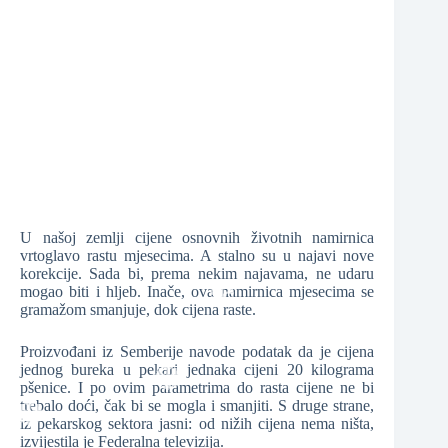
❆
❆
❆
U našoj zemlji cijene osnovnih životnih namirnica
❆
vrtoglavo rastu mjesecima. A stalno su u najavi nove
❆
korekcije. Sada bi, prema nekim najavama, ne udaru
mogao biti i hljeb. Inače, ova namirnica mjesecima se
gramažom smanjuje, dok cijena raste.
Proizvođani iz Semberije navode podatak da je cijena
❆
jednog bureka u pekari jednaka cijeni 20 kilograma
pšenice. I po ovim parametrima do rasta cijene ne bi
trebalo doći, čak bi se mogla i smanjiti. S druge strane,
iz pekarskog sektora jasni: od nižih cijena nema ništa,
izvijestila je Federalna televizija.