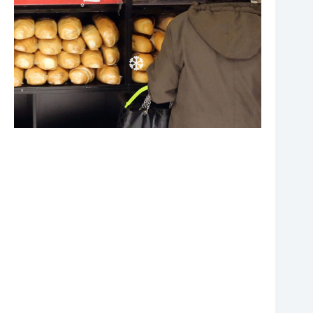
❆
❆
❆
❆