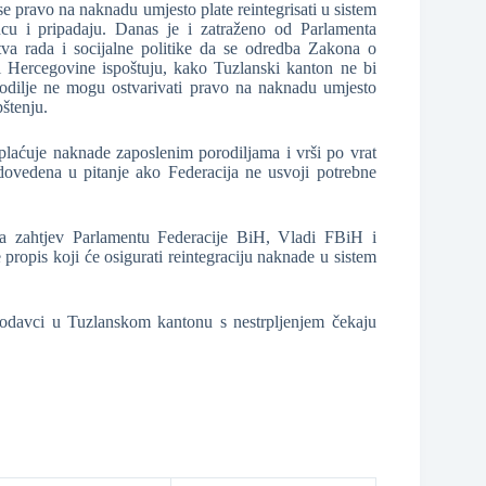
 pravo na naknadu umjesto plate reintegrisati u sistem
ncu i pripadaju. Danas je i zatraženo od Parlamenta
va rada i socijalne politike da se odredba Zakona o
i Hercegovine ispoštuju, kako Tuzlanski kanton ne bi
rodilje ne mogu ostvarivati pravo na naknadu umjesto
pštenju.
laćuje naknade zaposlenim porodiljama i vrši po vrat
dovedena u pitanje ako Federacija ne usvoji potrebne
la zahtjev Parlamentu Federacije BiH, Vladi FBiH i
 propis koji će osigurati reintegraciju naknade u sistem
slodavci u Tuzlanskom kantonu s nestrpljenjem čekaju