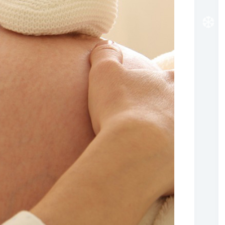
❆
❆
❆