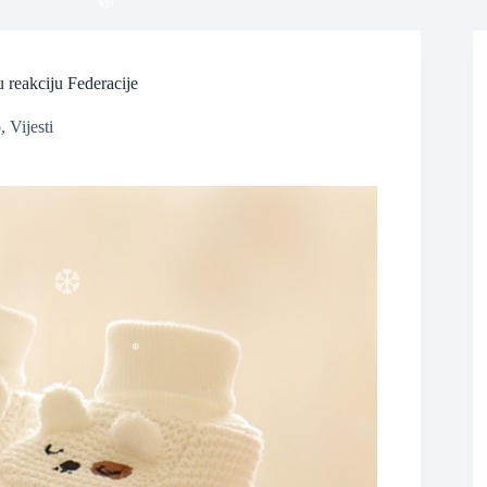
u reakciju Federacije
o
,
Vijesti
❆
❆