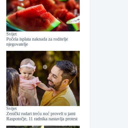
Svijet
Počela isplata naknada za roditelje
njegovatelje
Svijet
Zenički rudari treću noć proveli u jami
❆
Raspotočje, 11 radnika nastavlja protest