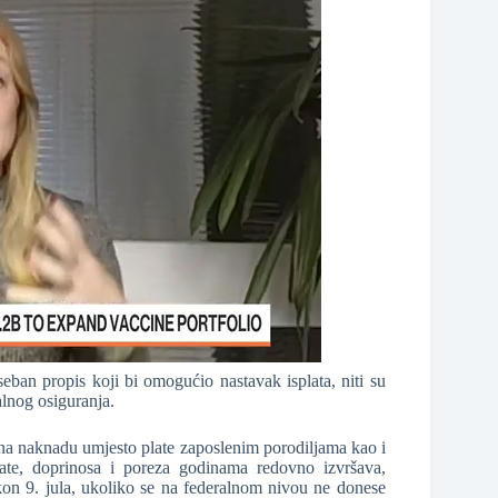
oseban propis koji bi omogućio nastavak isplata, niti su
lnog osiguranja.
na naknadu umjesto plate zaposlenim porodiljama kao i
ate, doprinosa i poreza godinama redovno izvršava,
nakon 9. jula, ukoliko se na federalnom nivou ne donese