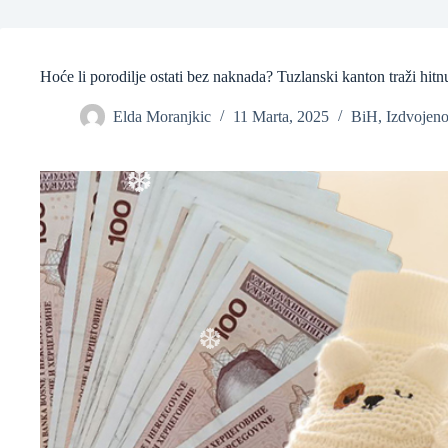
Hoće li porodilje ostati bez naknada? Tuzlanski kanton traži hitn
❆
Elda Moranjkic
11 Marta, 2025
BiH
,
Izdvojen
❆