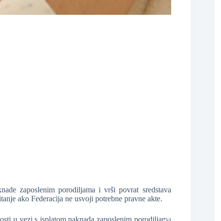
❆
ade zaposlenim porodiljama i vrši povrat sredstava
tanje ako Federacija ne usvoji potrebne pravne akte.
nosti u vezi s isplatom naknada zaposlenim porodiljama