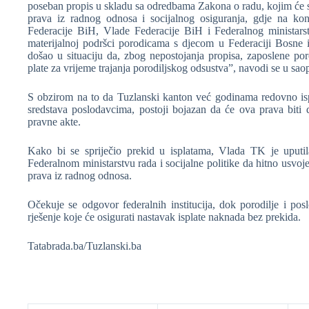
poseban propis u skladu sa odredbama Zakona o radu, kojim će se
prava iz radnog odnosa i socijalnog osiguranja, gdje na ko
Federacije BiH, Vlade Federacije BiH i Federalnog ministarst
materijalnoj podršci porodicama s djecom u Federaciji Bosne 
došao u situaciju da, zbog nepostojanja propisa, zaposlene po
plate za vrijeme trajanja porodiljskog odsustva”, navodi se u sao
S obzirom na to da Tuzlanski kanton već godinama redovno isp
sredstava poslodavcima, postoji bojazan da će ova prava biti 
pravne akte.
Kako bi se spriječio prekid u isplatama, Vlada TK je uputi
Federalnom ministarstvu rada i socijalne politike da hitno usvoje
prava iz radnog odnosa.
Očekuje se odgovor federalnih institucija, dok porodilje i po
rješenje koje će osigurati nastavak isplate naknada bez prekida.
Tatabrada.ba/Tuzlanski.ba