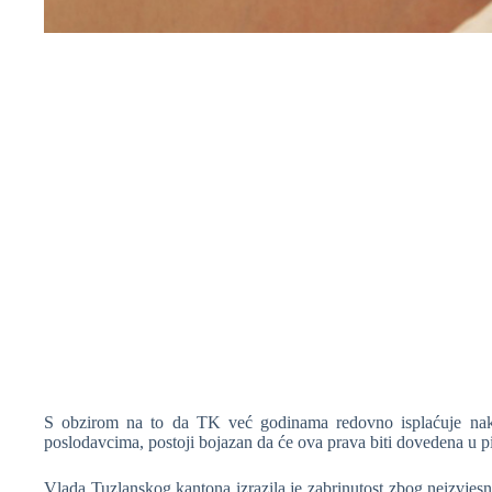
❆
❆
❆
S obzirom na to da TK već godinama redovno isplaćuje nakn
❆
poslodavcima, postoji bojazan da će ova prava biti dovedena u pi
Vlada Tuzlanskog kantona izrazila je zabrinutost zbog neizvjes