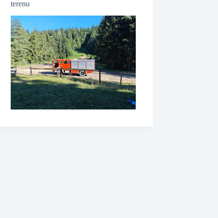
terenu
❆
❆