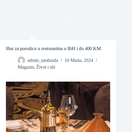
❆
❆
❆
Iftar za porodicu u restoranima u BiH i do 400 KM
admin_tatabrada
10 Marta, 2024
❆
Magazin
,
Život i stil
❆
❆
❆