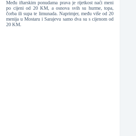
Među iftarskim ponudama prava je rijetkost naći meni
po cijeni od 20 KM, a osnova svih su hurme, topa,
❆
čorba ili supa te limunada. Naprimjer, među više od 20
menija u Mostaru i Sarajevu samo dva su s cijenom od
❆
20 KM.
❆