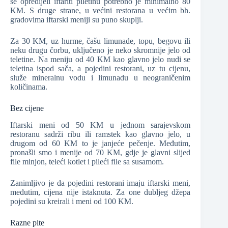
se opredijeli iftariti piletinu potrebno je minimalno 80
KM. S druge strane, u većini restorana u većim bh.
gradovima iftarski meniji su puno skuplji.
Za 30 KM, uz hurme, čašu limunade, topu, begovu ili
neku drugu čorbu, uključeno je neko skromnije jelo od
teletine. Na meniju od 40 KM kao glavno jelo nudi se
teletina ispod sača, a pojedini restorani, uz tu cijenu,
služe mineralnu vodu i limunadu u neograničenim
količinama.
Bez cijene
Iftarski meni od 50 KM u jednom sarajevskom
restoranu sadrži ribu ili ramstek kao glavno jelo, u
drugom od 60 KM to je janjeće pečenje. Međutim,
pronašli smo i menije od 70 KM, gdje je glavni slijed
file minjon, teleći kotlet i pileći file sa susamom.
Zanimljivo je da pojedini restorani imaju iftarski meni,
međutim, cijena nije istaknuta. Za one dubljeg džepa
pojedini su kreirali i meni od 100 KM.
Razne pite