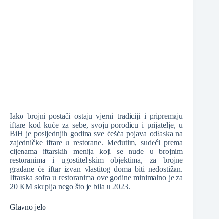
❆
❆
❆
❆
Iako brojni postači ostaju vjerni tradiciji i pripremaju
iftare kod kuće za sebe, svoju porodicu i prijatelje, u
BiH je posljednjih godina sve češća pojava odlaska na
zajedničke iftare u restorane. Međutim, sudeći prema
cijenama iftarskih menija koji se nude u brojnim
restoranima i ugostiteljskim objektima, za brojne
građane će iftar izvan vlastitog doma biti nedostižan.
❆
Iftarska sofra u restoranima ove godine minimalno je za
20 KM skuplja nego što je bila u 2023.
❆
Glavno jelo