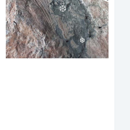
❆
❆
❆
❆
❆