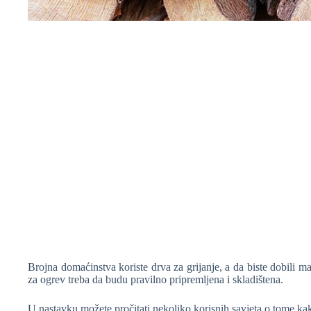
❆
❆
❆
❆
Brojna domaćinstva koriste drva za grijanje, a da biste dobili 
za ogrev treba da budu pravilno pripremljena i skladištena.
U nastavku možete pročitati nekoliko korisnih savjeta o tome kako 