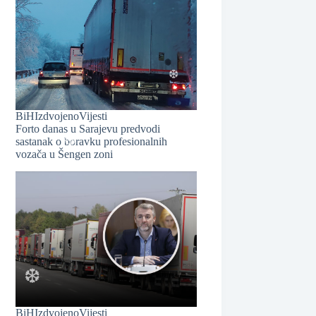
❆
BiH
Izdvojeno
Vijesti
Forto danas u Sarajevu predvodi
sastanak o boravku profesionalnih
vozača u Šengen zoni
❆
❆
BiH
Izdvojeno
Vijesti