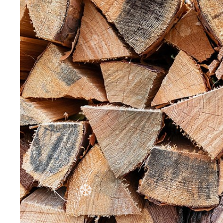
❆
❆
❆