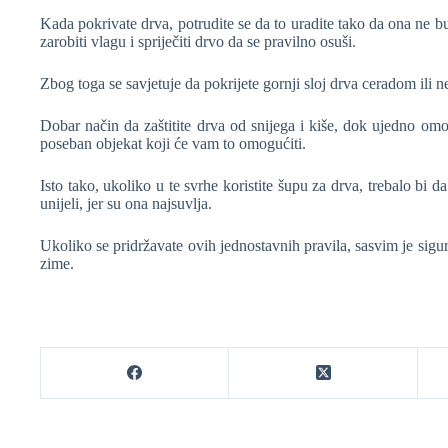
Kada pokrivate drva, potrudite se da to uradite tako da ona ne 
zarobiti vlagu i spriječiti drvo da se pravilno osuši.
Zbog toga se savjetuje da pokrijete gornji sloj drva ceradom ili 
Dobar način da zaštitite drva od snijega i kiše, dok ujedno omo
poseban objekat koji će vam to omogućiti.
Isto tako, ukoliko u te svrhe koristite šupu za drva, trebalo bi d
unijeli, jer su ona najsuvlja.
Ukoliko se pridržavate ovih jednostavnih pravila, sasvim je sigu
zime.