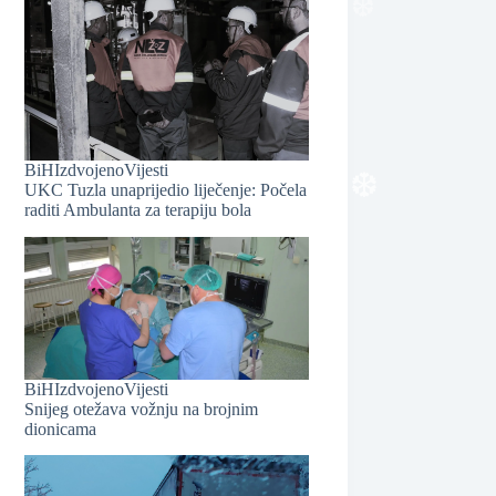
BiH
Izdvojeno
Vijesti
UKC Tuzla unaprijedio liječenje: Počela
❆
raditi Ambulanta za terapiju bola
❆
BiH
Izdvojeno
Vijesti
Snijeg otežava vožnju na brojnim
dionicama