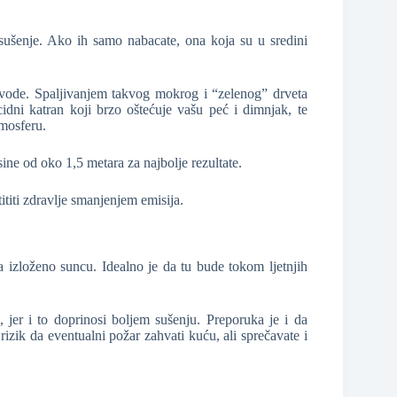
sušenje. Ako ih samo nabacate, ona koja su u sredini
 vode. Spaljivanjem takvog mokrog i “zelenog” drveta
cidni katran koji brzo oštećuje vašu peć i dimnjak, te
tmosferu.
ine od oko 1,5 metara za najbolje rezultate.
titi zdravlje smanjenjem emisija.
 izloženo suncu. Idealno je da tu bude tokom ljetnjih
, jer i to doprinosi boljem sušenju. Preporuka je i da
rizik da eventualni požar zahvati kuću, ali sprečavate i