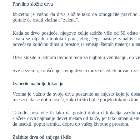
Pravilno složite drva
Izuzetno je važno da drva složite tako da omogućite pravilno 
gomile će ostati vlažna i “zelena”.
Kada se drvo posiječe, njegove ćelije sadrže više od 50 odsto
stvara se otpadna toplota i para, zbog čega nastaje zapaljivi a
povećava količinu dima u prostoriji i emisiju štetnih materija u a
Drva složite u jednom ravnom redu za najbolju ventilaciju, do vis
Sve u svemu, korišćenje suvog drveta može uštedjeti novac i zašti
Izaberite najbolju lokaciju
Veoma je važno da svoja drva postavite na mjesto koje je dosta
mjeseci, da se dobro osuši, kako bi što bolje gorjelo tokom zime.
Takođe, postavite ih tako da postoji dobra cirkulacija vazduha
slažete drva najmanje devet metara od kuće, jer tako smanjujete 
da insekti, poput termita, dopru do vašeg životnog prostora.
Zaštitite drva od snijega i kiše