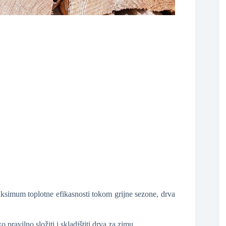
❆
maksimum toplotne efikasnosti tokom grijne sezone, drva
pravilno složiti i skladištiti drva za zimu.