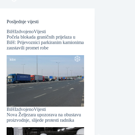
Posljednje vijesti
BiH
Izdvojeno
Vijesti
Počela blokada graničnih prijelaza u
BiH: Prijevoznici parkiranim kamionima
zaustavili promet robe
❆
BiH
Izdvojeno
Vijesti
❆
Nova Željezara upozorava na obustavu
proizvodnje, slijede protesti radnika