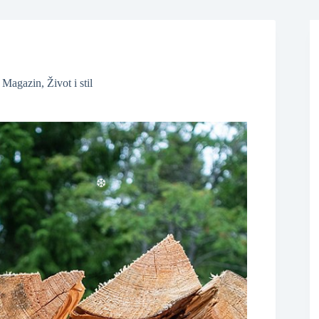
❆
,
Magazin
,
Život i stil
❆
❆