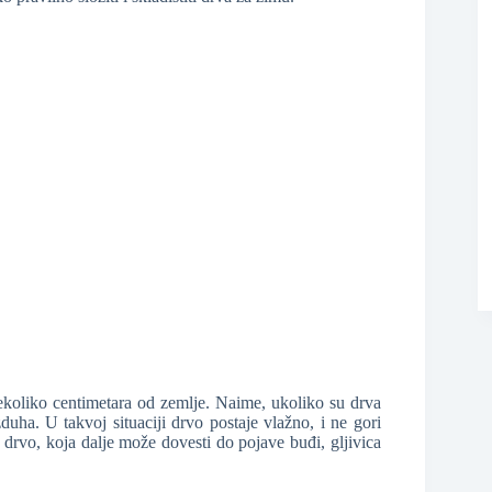
ekoliko centimetara od zemlje. Naime, ukoliko su drva
uha. U takvoj situaciji drvo postaje vlažno, i ne gori
 drvo, koja dalje može dovesti do pojave buđi, gljivica