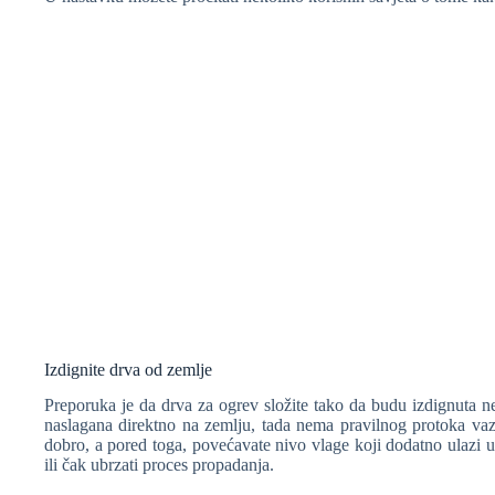
❆
❆
Izdignite drva od zemlje
Preporuka je da drva za ogrev složite tako da budu izdignuta n
naslagana direktno na zemlju, tada nema pravilnog protoka vazd
dobro, a pored toga, povećavate nivo vlage koji dodatno ulazi u
ili čak ubrzati proces propadanja.