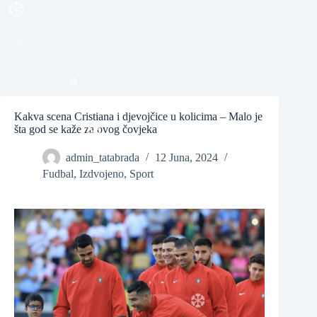
❆
❆
Kakva scena Cristiana i djevojčice u kolicima – Malo je
❆
šta god se kaže za ovog čovjeka
admin_tatabrada
12 Juna, 2024
❆
Fudbal
,
Izdvojeno
,
Sport
❆