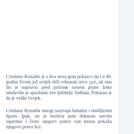
❆
❆
❆
❆
Cristiano Ronaldo je s dva nova gola pokazao da i u 40.
godini života još uvijek drži vrhunski nivo igre, ali ono
što je napravio pred početak susreta protiv Irske
oduševilo je apsolutno sve ljubitelje fudbala. Pokazao je
da je veliki čovjek.
❆
Cristiana Ronalda mnogi nazivaju bahatim i umišljenim
tipom. Ipak, on je bezbroj puta dokazao sasvim
suprotno i često njegovi potezi van terena pokažu
❆
njegovo pravo lice.