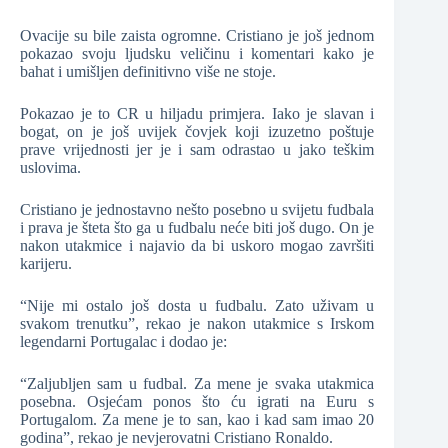
Ovacije su bile zaista ogromne. Cristiano je još jednom
pokazao svoju ljudsku veličinu i komentari kako je
bahat i umišljen definitivno više ne stoje.
Pokazao je to CR u hiljadu primjera. Iako je slavan i
bogat, on je još uvijek čovjek koji izuzetno poštuje
prave vrijednosti jer je i sam odrastao u jako teškim
uslovima.
Cristiano je jednostavno nešto posebno u svijetu fudbala
i prava je šteta što ga u fudbalu neće biti još dugo. On je
nakon utakmice i najavio da bi uskoro mogao završiti
karijeru.
“Nije mi ostalo još dosta u fudbalu. Zato uživam u
svakom trenutku”, rekao je nakon utakmice s Irskom
legendarni Portugalac i dodao je:
“Zaljubljen sam u fudbal. Za mene je svaka utakmica
posebna. Osjećam ponos što ću igrati na Euru s
Portugalom. Za mene je to san, kao i kad sam imao 20
godina”, rekao je nevjerovatni Cristiano Ronaldo.