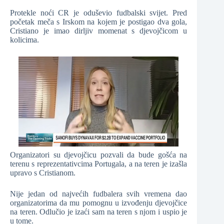
Protekle noći CR je oduševio fudbalski svijet. Pred
početak meča s Irskom na kojem je postigao dva gola,
Cristiano je imao dirljiv momenat s djevojčicom u
kolicima.
Organizatori su djevojčicu pozvali da bude gošća na
terenu s reprezentativcima Portugala, a na teren je izašla
upravo s Cristianom.
Nije jedan od najvećih fudbalera svih vremena dao
organizatorima da mu pomognu u izvođenju djevojčice
na teren. Odlučio je izaći sam na teren s njom i uspio je
u tome.