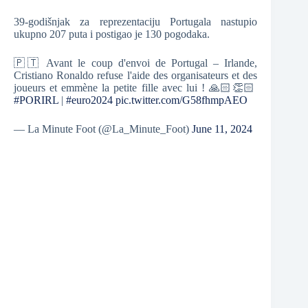
39-godišnjak za reprezentaciju Portugala nastupio
ukupno 207 puta i postigao je 130 pogodaka.
🇵🇹 Avant le coup d'envoi de Portugal – Irlande,
Cristiano Ronaldo refuse l'aide des organisateurs et des
joueurs et emmène la petite fille avec lui ! 🙏🏻👏🏻
#PORIRL
|
#euro2024
pic.twitter.com/G58fhmpAEO
— La Minute Foot (@La_Minute_Foot)
June 11, 2024