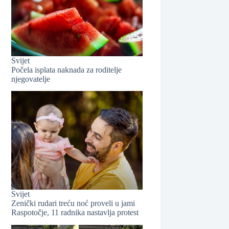
❆
Svijet
❆
Počela isplata naknada za roditelje
njegovatelje
Svijet
Zenički rudari treću noć proveli u jami
Raspotočje, 11 radnika nastavlja protest