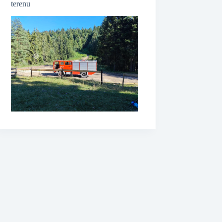
❆
terenu
❆