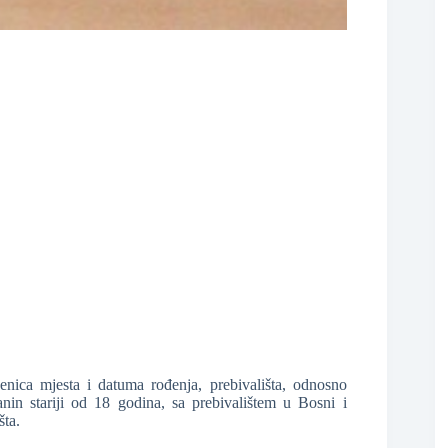
❆
❆
❆
jenica mjesta i datuma rođenja, prebivališta, odnosno
anin stariji od 18 godina, sa prebivalištem u Bosni i
šta.