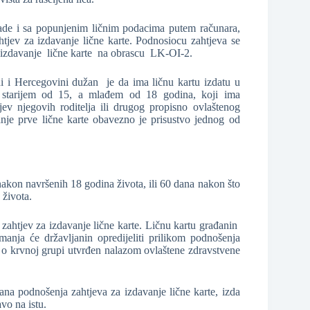
ade i sa popunjenim ličnim podacima putem računara,
tjev za izdavanje lične karte. Podnosiocu zahtjeva se
a izdavanje lične karte na obrascu LK-OI-2.
ni i Hercegovini dužan je da ima ličnu kartu izdatu u
nu starijem od 15, a mlađem od 18 godina, koji ima
jev njegovih roditelja ili drugog propisno ovlaštenog
nje prve lične karte obavezno je prisustvo jednog od
nakon navršenih 18 godina života, ili 60 dana nakon što
 života.
o zahtjev za izdavanje lične karte. Ličnu kartu građanin
nja će državljanin opredijeliti prilikom podnošenja
k o krvnoj grupi utvrđen nalazom ovlaštene zdravstvene
na podnošenja zahtjeva za izdavanje lične karte, izda
vo na istu.