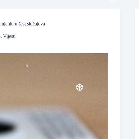
❆
jeniti u šest slučajeva
o
,
Vijesti
❆
❆
❆