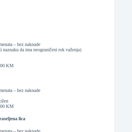
kumenata – bez naknade
rži naznaku da ima neograničeni rok važenja)
8,00 KM
kumenata – bez naknade
ložen
8,00 KM
aseljena lica
kumenata – bez naknade