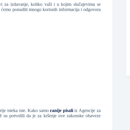
 za izdavanje, koliko važi i u kojim slučajevima se
a ćemo ponuditi mnogo korisnih informacija i odgovora
❆
rije isteka iste. Kako samo
ranije pisali
iz Agencije za
H su potvrdili da je za kršenje ove zakonske obaveze