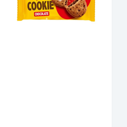
❆
❆
❆
❆
❆
❆