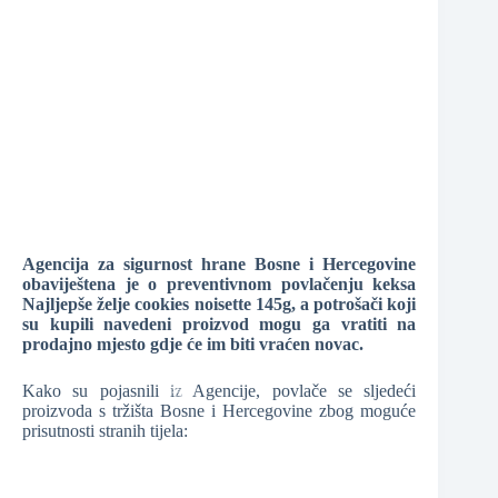
❆
❆
Agencija za sigurnost hrane Bosne i Hercegovine
obaviještena je o preventivnom povlačenju keksa
Najljepše želje cookies noisette 145g, a potrošači koji
su kupili navedeni proizvod mogu ga vratiti na
prodajno mjesto gdje će im biti vraćen novac.
❆
Kako su pojasnili iz Agencije, povlače se sljedeći
proizvoda s tržišta Bosne i Hercegovine zbog moguće
prisutnosti stranih tijela:
❆