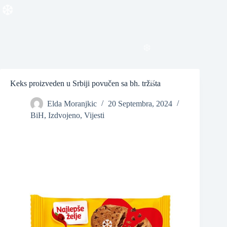
❆
❆
Keks proizveden u Srbiji povučen sa bh. tržišta
❆
Elda Moranjkic
20 Septembra, 2024
BiH
,
Izdvojeno
,
Vijesti
❆
❆
❆
❆