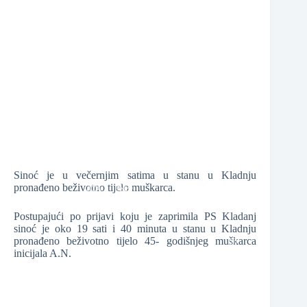
❆
❆
❆
Sinoć je u večernjim satima u stanu u Kladnju
pronađeno beživotno tijelo muškarca.
❆
Postupajući po prijavi koju je zaprimila PS Kladanj
sinoć je oko 19 sati i 40 minuta u stanu u Kladnju
❆
❆
pronađeno beživotno tijelo 45- godišnjeg muškarca
inicijala A.N.
❆