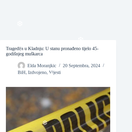
❆
❆
Tragedija u Kladnju: U stanu pronađeno tijelo 45-
godišnjeg muškarca
❆
Elda Moranjkic
20 Septembra, 2024
❆
BiH
,
Izdvojeno
,
Vijesti
❆