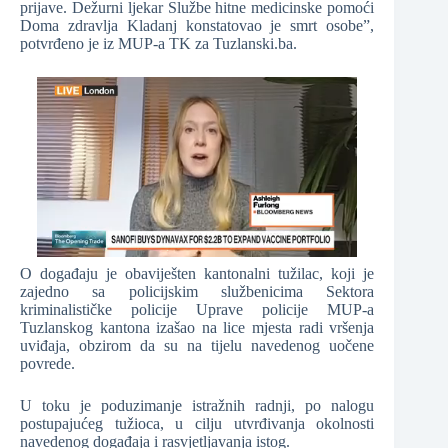
prijave. Dežurni ljekar Službe hitne medicinske pomoći
Doma zdravlja Kladanj konstatovao je smrt osobe”,
potvrđeno je iz MUP-a TK za Tuzlanski.ba.
O događaju je obaviješten kantonalni tužilac, koji je
zajedno sa policijskim službenicima Sektora
kriminalističke policije Uprave policije MUP-a
Tuzlanskog kantona izašao na lice mjesta radi vršenja
uviđaja, obzirom da su na tijelu navedenog uočene
povrede.
U toku je poduzimanje istražnih radnji, po nalogu
postupajućeg tužioca, u cilju utvrđivanja okolnosti
navedenog događaja i rasvjetljavanja istog.