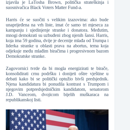
izjavila je LaTosha Brown, politička strateškinja i
suosnivačica Black Voters Matter Fund-a.
Harris će se suočiti s velikim izazovima: ako bude
unaprijeđena na vrh liste, imat će samo tri mjeseca za
kampanju i ujedinjenje stranke i donatora. Međutim,
mnogi demokrati su uzbuđeni zbog njenih šansi. Harris,
koja ima 59 godina, dvije je decenije mlađa od Trumpa i
liderka stranke u oblasti prava na abortus, tema koja
odjekuje među mlađim biračima i progresivnom bazom
Demokratske stranke.
Zagovornici tvrde da bi mogla energizirati te birače,
konsolidirati crnu podršku i donijeti oštre vještine u
debati kako bi se politički optužio bivši predsjednik.
Njena kandidatura bi ponudila kontrast s Trumpom i
njegovim potpredsjedničkim kandidatom, senatorom
J.D. Vanceom, dvojicom bijelih muškaraca na
republikanskoj listi.