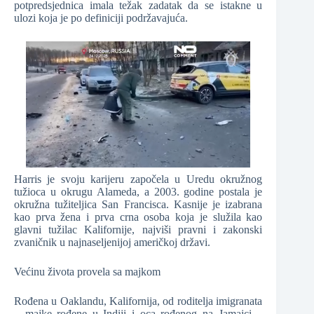
potpredsjednica imala težak zadatak da se istakne u
ulozi koja je po definiciji podržavajuća.
Harris je svoju karijeru započela u Uredu okružnog
tužioca u okrugu Alameda, a 2003. godine postala je
okružna tužiteljica San Francisca. Kasnije je izabrana
kao prva žena i prva crna osoba koja je služila kao
glavni tužilac Kalifornije, najviši pravni i zakonski
zvaničnik u najnaseljenijoj američkoj državi.
Većinu života provela sa majkom
Rođena u Oaklandu, Kalifornija, od roditelja imigranata
– majke rođene u Indiji i oca rođenog na Jamajci –