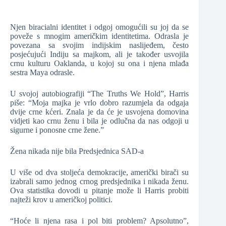
Njen biracialni identitet i odgoj omogućili su joj da se
poveže s mnogim američkim identitetima. Odrasla je
povezana sa svojim indijskim naslijeđem, često
posjećujući Indiju sa majkom, ali je također usvojila
crnu kulturu Oaklanda, u kojoj su ona i njena mlađa
sestra Maya odrasle.
U svojoj autobiografiji “The Truths We Hold”, Harris
piše: “Moja majka je vrlo dobro razumjela da odgaja
dvije crne kćeri. Znala je da će je usvojena domovina
vidjeti kao crnu ženu i bila je odlučna da nas odgoji u
sigurne i ponosne crne žene.”
Žena nikada nije bila Predsjednica SAD-a
U više od dva stoljeća demokracije, američki birači su
izabrali samo jednog crnog predsjednika i nikada ženu.
Ova statistika dovodi u pitanje može li Harris probiti
najteži krov u američkoj politici.
“Hoće li njena rasa i pol biti problem? Apsolutno”,