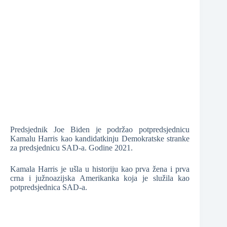
❆
❆
❆
Predsjednik Joe Biden je podržao potpredsjednicu
Kamalu Harris kao kandidatkinju Demokratske stranke
❆
❆
za predsjednicu SAD-a. Godine 2021.
Kamala Harris je ušla u historiju kao prva žena i prva
crna i južnoazijska Amerikanka koja je služila kao
potpredsjednica SAD-a.
❆