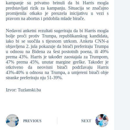
kampanje su privatno brinuli da bi Harris mogla
predstavljati rizik za kampanju. Situacija se značajno
promijenila otkako je preuzela inicijativu u vezi s
pravom na abortus i pridobila mlade birače.
Nedavni anketni rezultati sugeriraju da bi Harris mogla
bolje proći protiv Trumpa, republikanskog kandidata,
iako bi se suočila s tijesnom utrkom. Anketa CNN-a
objavljena 2. jula pokazuje da birači preferiraju Trumpa
u odnosu na Bidena za šest postotnih poena, ili 49%
prema 43%. Harris je također zaostajala za Trumpom,
47% prema 45%, unutar margine greške. Također je
otkriveno da neovisni birači podržavaju Harris
43%-40% u odnosu na Trumpa, a umjereni birači obje
stranke preferiraju nju 51-39%.
Izvor: Tuzlanski.ba
PREVIOUS
NEXT