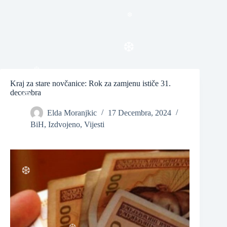
❆
❆
Kraj za stare novčanice: Rok za zamjenu ističe 31.
❆
decembra
❆
Elda Moranjkic
17 Decembra, 2024
BiH
,
Izdvojeno
,
Vijesti
❆
❆
❆