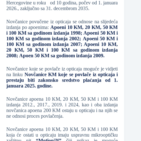
Hercegovine u roku od 10 godina, počev od 1. januara
2026., zaključno sa 31. decembrom 2035.
Novčanice povučene iz opticaja se odnose na slijedeća
izdanja po apoenima:
Apoeni 10 KM, 20 KM, 50 KM
i 100 KM sa godinom izdanja 1998;
Apoeni 50 KM i
100 KM sa godinom izdanja 2002;
Apoeni 50 KM i
100 KM sa godinom izdanja 2007;
Apoeni 10 KM,
20 KM, 50 KM i 100 KM sa godinom izdanja
2008;
Apoen 50 KM sa godinom izdanja 2009.
Novčanice koje se povlače iz opticaja moguće je vidjeti
na linku
Novčanice KM koje se povlače iz opticaja i
prestaju biti zakonsko sredstvo plaćanja od 1.
januara 2025. godine.
Novčanice apoena 10 KM, 20 KM, 50 KM i 100 KM
izdanja 2012., 2017., 2019. i 2024, kao i oba izdanja
novčanica apoena 200 KM ostaju u opticaju i na njih se
ne odnosi proces povlačenja.
Novčanice apoena 10 KM, 20 KM, 50 KM i 100 KM
koja će ostati u opticaju imaju uspravnu mikrooptičku
zaštitnu nit
“Motion™”
čiji prikaz je moguće