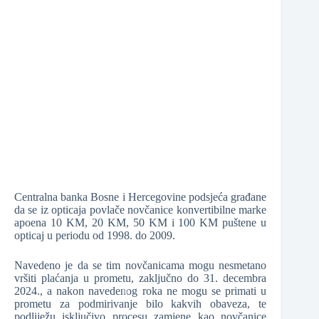
❆
Centralna banka Bosne i Hercegovine podsjeća građane
da se iz opticaja povlače novčanice konvertibilne marke
❆
apoena 10 KM, 20 KM, 50 KM i 100 KM puštene u
opticaj u periodu od 1998. do 2009.
Navedeno je da se tim novčanicama mogu nesmetano
vršiti plaćanja u prometu, zaključno do 31. decembra
2024., a nakon navedenog roka ne mogu se primati u
prometu za podmirivanje bilo kakvih obaveza, te
podliježu isključivo procesu zamjene kao novčanice