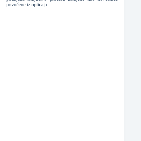
povučene iz opticaja.
❆
❆
❆
❆
❆