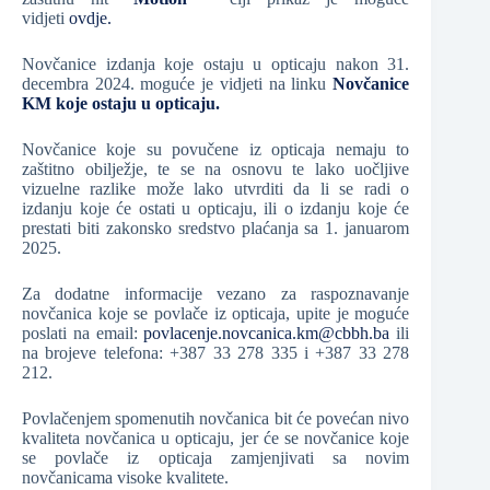
vidjeti
ovdje.
Novčanice izdanja koje ostaju u opticaju nakon 31.
decembra 2024. moguće je vidjeti na linku
Novčanice
KM koje ostaju u opticaju.
Novčanice koje su povučene iz opticaja nemaju to
zaštitno obilježje, te se na osnovu te lako uočljive
vizuelne razlike može lako utvrditi da li se radi o
izdanju koje će ostati u opticaju, ili o izdanju koje će
prestati biti zakonsko sredstvo plaćanja sa 1. januarom
2025.
Za dodatne informacije vezano za raspoznavanje
novčanica koje se povlače iz opticaja, upite je moguće
poslati na email:
povlacenje.novcanica.km@cbbh.ba
ili
na brojeve telefona: +387 33 278 335 i +387 33 278
212.
Povlačenjem spomenutih novčanica bit će povećan nivo
kvaliteta novčanica u opticaju, jer će se novčanice koje
se povlače iz opticaja zamjenjivati sa novim
novčanicama visoke kvalitete.