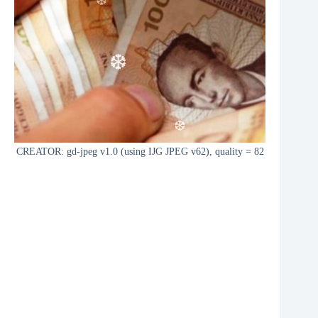
❆
❆
CREATOR: gd-jpeg v1.0 (using IJG JPEG v62), quality = 82
❆
❆