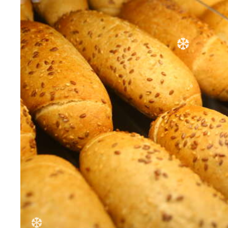
❆
❆
❆
❆