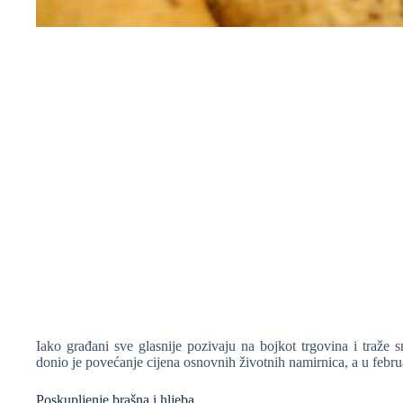
❆
Iako građani sve glasnije pozivaju na bojkot trgovina i traže s
donio je povećanje cijena osnovnih životnih namirnica, a u febru
Poskupljenje brašna i hljeba