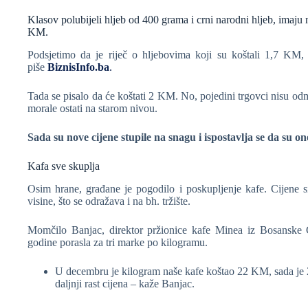
Klasov polubijeli hljeb od 400 grama i crni narodni hljeb, imaju
KM.
Podsjetimo da je riječ o hljebovima koji su koštali 1,7 KM, 
piše
BiznisInfo.ba
.
Tada se pisalo da će koštati 2 KM. No, pojedini trgovci nisu od
morale ostati na starom nivou.
Sada su nove cijene stupile na snagu i ispostavlja se da su 
Kafa sve skuplja
Osim hrane, građane je pogodilo i poskupljenje kafe. Cijene s
visine, što se odražava i na bh. tržište.
Momčilo Banjac, direktor pržionice kafe Minea iz Bosanske Gr
godine porasla za tri marke po kilogramu.
U decembru je kilogram naše kafe koštao 22 KM, sada je
daljnji rast cijena – kaže Banjac.