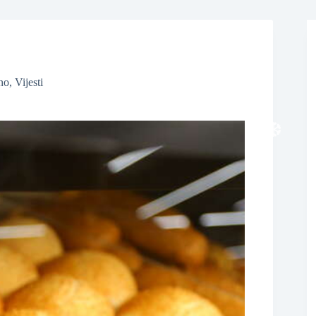
❆
❆
no
,
Vijesti
❆
❆