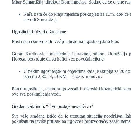
Mitar Samardžija, direktor Bom impeksa, dodaje da će cijene ra
Naša kafa će do kraja mjeseca poskupjeti za 15%, dok će n
navodi Samardžija.
Ugostitelji i frizeri dižu cijene
Rast cijena sirove kafe već je uticao na ugostiteljski sektor.
Goran Kurtinović, predsjednik Upravnog odbora Udruženja po
Horeca, potvrđuje da su kafići već povećali cijene.
U nekim ugostiteljskim objektima kafa je skuplja za 20 do 3
između 2,30 i 4,50 KM – kaže Kurtinović.
Pored ugostitelja, cijene su povećali i frizerski i kozmetički sa
ova sva poskupljenja vodi.
Građani zabrinuti: “Ovo postaje neizdrživo”
Sve više građana ističe da je trenutna situacija neodrživa. I
pokušaju da izvrše pritisak na trgovce i proizvođače, zasad nema