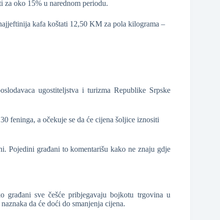
sti za oko 15% u narednom periodu.
ajjeftinija kafa koštati 12,50 KM za pola kilograma –
slodavaca ugostiteljstva i turizma Republike Srpske
0 feninga, a očekuje se da će cijena šoljice iznositi
loni. Pojedini građani to komentarišu kako ne znaju gdje
ako građani sve češće pribjegavaju bojkotu trgovina u
 naznaka da će doći do smanjenja cijena.