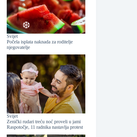
Svijet
Počela isplata naknada za roditelje
njegovatelje
❆
❆
Svijet
Zenički rudari treću noć proveli u jami
Raspotočje, 11 radnika nastavlja protest