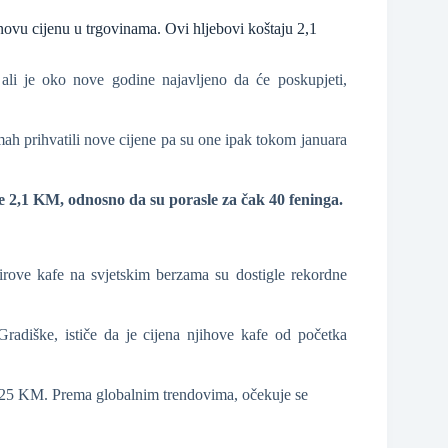
 novu cijenu u trgovinama. Ovi hljebovi koštaju 2,1
ali je oko nove godine najavljeno da će poskupjeti,
mah prihvatili nove cijene pa su one ipak tokom januara
one 2,1 KM, odnosno da su porasle za čak 40 feninga.
irove kafe na svjetskim berzama su dostigle rekordne
adiške, ističe da je cijena njihove kafe od početka
 25 KM. Prema globalnim trendovima, očekuje se